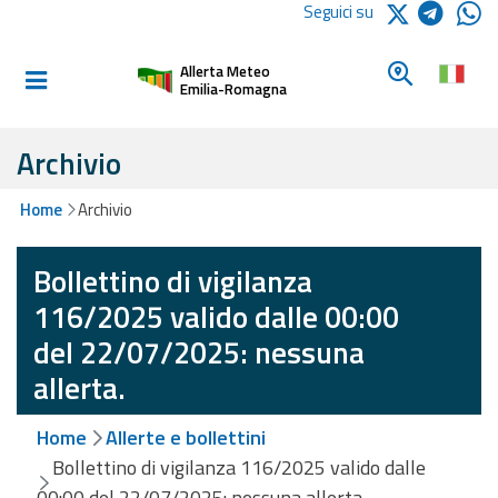
Logo Arpae
Seguici su
Home
Cerca un c
Allerta Meteo
Informati e
Emilia-Romagna
preparati
Archivio
Allerte E
Home
Archivio
Bollettini
Bollettino di vigilanza
Allerte e
Bollettini
116/2025 valido dalle 00:00
Meteo
del 22/07/2025: nessuna
Allerte e
allerta.
Bollettini
Valanghe
Home
Allerte e bollettini
Bollettino di vigilanza 116/2025 valido dalle
Monitoraggio
00:00 del 22/07/2025: nessuna allerta.