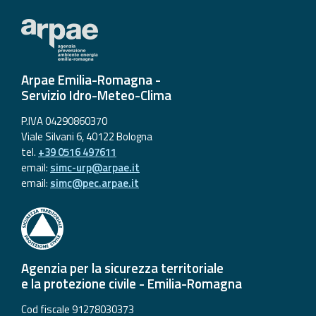
Arpae Emilia-Romagna -
Servizio Idro-Meteo-Clima
P.IVA 04290860370
Viale Silvani 6, 40122 Bologna
tel.
+39 0516 497611
email:
simc-urp@arpae.it
email:
simc@pec.arpae.it
Agenzia per la sicurezza territoriale
e la protezione civile - Emilia-Romagna
Cod fiscale 91278030373