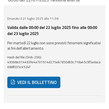
eventi
Previsioni e dati
Emanato il 21 luglio 2025 alle 11:38
Previsioni meteo e
Valida dalle 00:00 del 22 luglio 2025 fino alle 00:00
marine
del 23 luglio 2025
Per martedì 22 luglio non sono previsti fenomeni significativi
Dati osservati
ai fini dell'allertamento.
Radar meteo
Hash del file (SHA-256):
493b8e314493fe4a701914d275eb7d50db9c718a45c9f5edaca
688f035c4524f
VEDI IL BOLLETTINO
Strumenti
Operativi
Di seguito ulteriori risorse e strumenti utili correlati 
Report