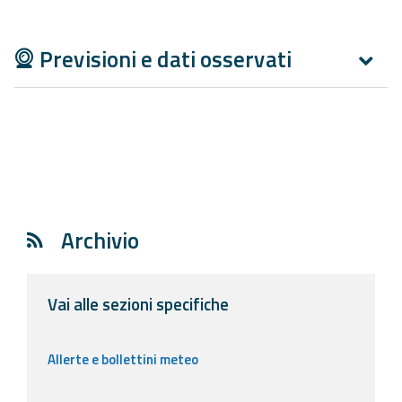
Aggiornamenti
Previsioni e dati osservati
Informazioni
utili
Domande
frequenti
Guida per gli
sviluppatori
Archivio
Il progetto
Allerta
Vai alle sezioni specifiche
Meteo
Emilia-
Romagna
Allerte e bollettini meteo
Contatti