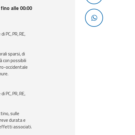
fino alle 00:00
 di PC, PR, RE,
ali sparsi, di
 con possibili
ntro-occidentale
nure.
 di PC, PR, RE,
tino, sulle
breve durata e
effetti associati.