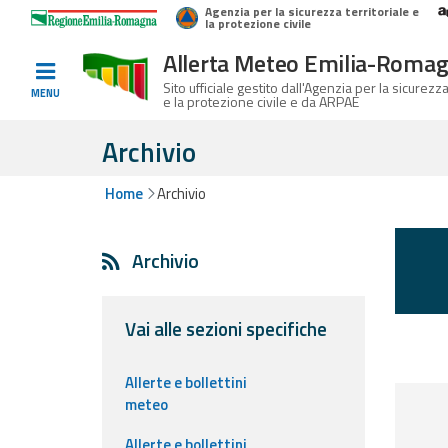
Agenzia per la sicurezza territoriale e
Home
Logo Regione Emilia-Romagna
la protezione civile
Allerta Meteo Emilia-Roma
Informati e
Sito ufficiale gestito dall'Agenzia per la sicurezza
MENU
e la protezione civile e da ARPAE
preparati
Archivio
Home
Archivio
Allerte E
Bollettini
Archivio
Allerte e
Bollettini
Meteo
Vai alle sezioni specifiche
Allerte e
Allerte e bollettini
Bollettini
meteo
Valanghe
Allerte e bollettini