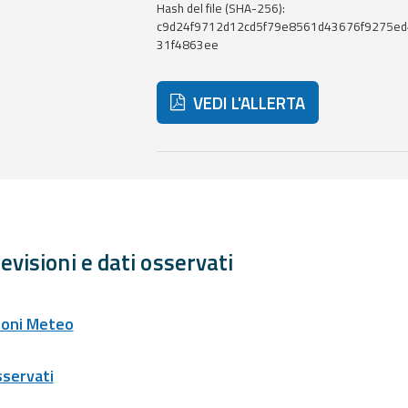
Hash del file (SHA-256):
c9d24f9712d12cd5f79e8561d43676f9275ed
31f4863ee
VEDI L'ALLERTA
Di seguito ulteriori risorse e strum
evisioni e dati osservati
ioni Meteo
sservati