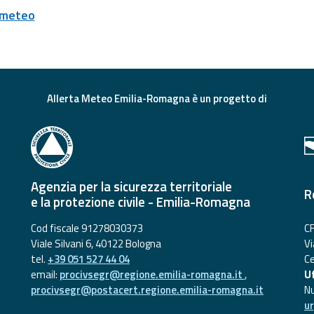
 meteo
Allerta Meteo Emilia-Romagna è un progetto di
Agenzia per la sicurezza territoriale
R
e la protezione civile - Emilia-Romagna
Cod fiscale 91278030373
CF
Viale Silvani 6, 40122 Bologna
Vi
tel.
+39 051 527 44 04
Ce
email:
procivsegr@regione.emilia-romagna.it
,
Uf
procivsegr@postacert.regione.emilia-romagna.it
N
u