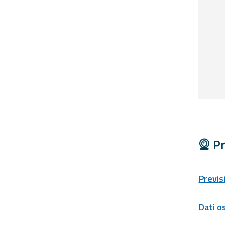
Report
Aggiornamenti
Tutte le novità
pubblicate su Allerta
Meteo
Informazioni
utili
Scopri tutto sul sito e
sugli enti coinvolti
Pr
Domande
frequenti
Previs
Guida per gli
sviluppatori
Dati o
Il progetto