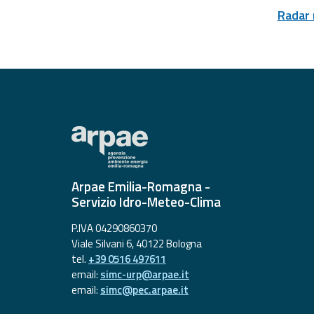
Allerta
Radar
Meteo
Emilia-
Romagna
Contatti
Arpae Emilia-Romagna -
Servizio Idro-Meteo-Clima
P.IVA 04290860370
Viale Silvani 6, 40122 Bologna
tel.
+39 0516 497611
email:
simc-urp@arpae.it
email:
simc@pec.arpae.it