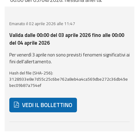
eventi
Previsioni e dati
Emanato il 02 aprile 2026 alle 11:47
Previsioni meteo e
Valida dalle 00:00 del 03 aprile 2026 fino alle 00:00
marine
del 04 aprile 2026
Per venerdì 3 aprile non sono previsti fenomeni significativi ai
Dati osservati
fini dell'allertamento.
Radar meteo
Hash del file (SHA-256):
3128933e8e7d55c25c6be762a8eb4a4ca569dbe272c36db49e
bec09b87a754ef
VEDI IL BOLLETTINO
Strumenti
Operativi
Di seguito ulteriori risorse e strumenti utili correlati 
Report