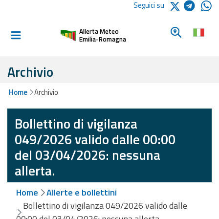
Logo Arpae
Seguici su
Home
Cerca un c
Allerta Meteo
Informati e
Emilia-Romagna
preparati
Archivio
Allerte E
Home
Archivio
Bollettini
Bollettino di vigilanza
Allerte e
Bollettini
049/2026 valido dalle 00:00
Meteo
del 03/04/2026: nessuna
Allerte e
allerta.
Bollettini
Valanghe
Home
Allerte e bollettini
Bollettino di vigilanza 049/2026 valido dalle
Monitoraggio
00:00 del 03/04/2026: nessuna allerta.