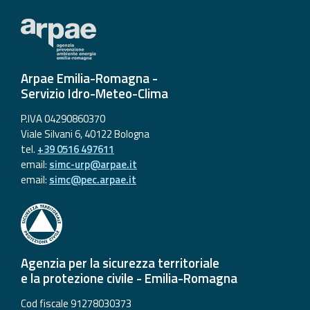
Arpae Emilia-Romagna -
Servizio Idro-Meteo-Clima
P.IVA 04290860370
Viale Silvani 6, 40122 Bologna
tel.
+39 0516 497611
email:
simc-urp@arpae.it
email:
simc@pec.arpae.it
Agenzia per la sicurezza territoriale
e la protezione civile - Emilia-Romagna
Cod fiscale 91278030373