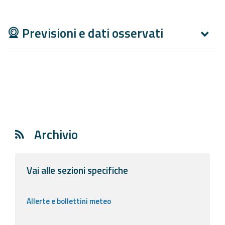
Aggiornamenti
Previsioni e dati osservati
Informazioni
utili
Domande
frequenti
Guida per gli
sviluppatori
Archivio
Il progetto
Allerta
Vai alle sezioni specifiche
Meteo
Emilia-
Romagna
Allerte e bollettini meteo
Contatti