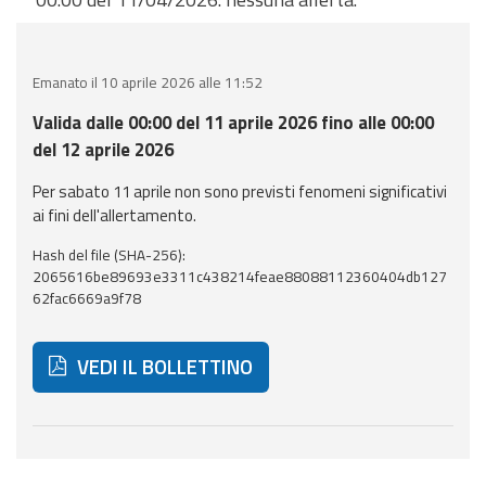
eventi
Previsioni e dati
Emanato il 10 aprile 2026 alle 11:52
Previsioni meteo e
Valida dalle 00:00 del 11 aprile 2026 fino alle 00:00
marine
del 12 aprile 2026
Per sabato 11 aprile non sono previsti fenomeni significativi
Dati osservati
ai fini dell'allertamento.
Radar meteo
Hash del file (SHA-256):
2065616be89693e3311c438214feae88088112360404db127
62fac6669a9f78
VEDI IL BOLLETTINO
Strumenti
Operativi
Di seguito ulteriori risorse e strumenti utili correlati 
Report