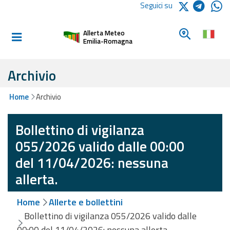
Logo Arpae
Seguici su
Home
Cerca un c
Allerta Meteo
Informati e
Emilia-Romagna
preparati
Archivio
Allerte E
Home
Archivio
Bollettini
Bollettino di vigilanza
Allerte e
Bollettini
055/2026 valido dalle 00:00
Meteo
del 11/04/2026: nessuna
Allerte e
allerta.
Bollettini
Valanghe
Home
Allerte e bollettini
Bollettino di vigilanza 055/2026 valido dalle
Monitoraggio
00:00 del 11/04/2026: nessuna allerta.