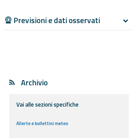
Aggiornamenti
Previsioni e dati osservati
Informazioni
utili
Domande
frequenti
Guida per gli
sviluppatori
Archivio
Il progetto
Allerta
Vai alle sezioni specifiche
Meteo
Emilia-
Romagna
Allerte e bollettini meteo
Contatti