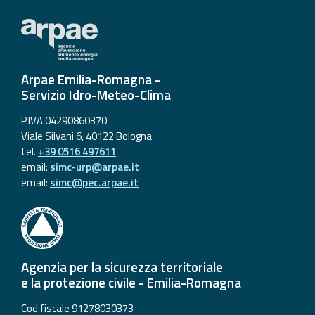
Arpae Emilia-Romagna -
Servizio Idro-Meteo-Clima
P.IVA 04290860370
Viale Silvani 6, 40122 Bologna
tel.
+39 0516 497611
email:
simc-urp@arpae.it
email:
simc@pec.arpae.it
Agenzia per la sicurezza territoriale
e la protezione civile - Emilia-Romagna
Cod fiscale 91278030373