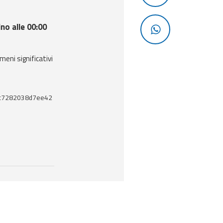
ino alle 00:00
meni significativi
c7282038d7ee42
enti utili correlati a questo documento.