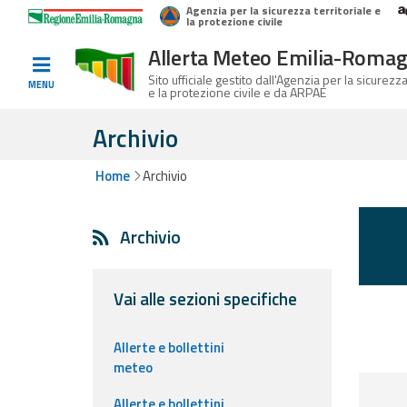
Agenzia per la sicurezza territoriale e
Home
Logo Regione Emilia-Romagna
la protezione civile
Allerta Meteo Emilia-Roma
Informati e
Sito ufficiale gestito dall'Agenzia per la sicurezza
MENU
e la protezione civile e da ARPAE
preparati
Archivio
Home
Archivio
Allerte E
Bollettini
Archivio
Allerte e
Bollettini
Meteo
Vai alle sezioni specifiche
Allerte e
Allerte e bollettini
Bollettini
meteo
Valanghe
Allerte e bollettini