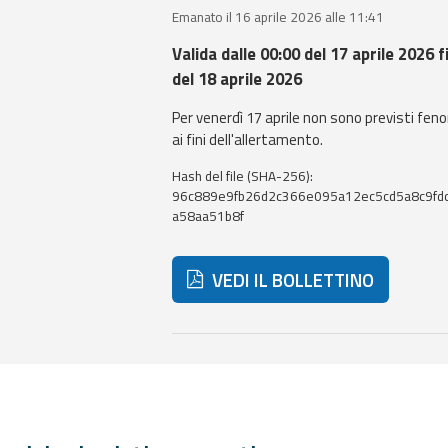
Emanato il 16 aprile 2026 alle 11:41
Valida dalle 00:00 del 17 aprile 2026 f
del 18 aprile 2026
Per venerdì 17 aprile non sono previsti feno
ai fini dell'allertamento.
Hash del file (SHA-256):
96c889e9fb26d2c366e095a12ec5cd5a8c9fd
a58aa51b8f
VEDI IL BOLLETTINO
Di seguito ulteriori risorse e strum