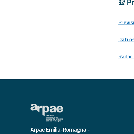
Pr
Report
Previs
Aggiornamenti
Tutte le novità
Dati o
pubblicate su Allerta
Meteo
Radar
Informazioni
utili
Scopri tutto sul sito e
sugli enti coinvolti
Domande
frequenti
Guida per gli
sviluppatori
Il progetto
Arpae Emilia-Romagna -