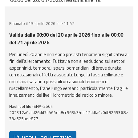
eventi
Previsioni e dati
Emanato il 19 aprile 2026 alle 11:42
Previsioni meteo e
Valida dalle 00:00 del 20 aprile 2026 fino alle 00:00
marine
del 21 aprile 2026
Per lunedì 20 aprile non sono previsti fenomeni significativi ai
Dati osservati
fini dell'allertamento. Tuttavia non si escludono sui settori
appenninici, temporali sparsi pomeridiani, di breve durata,
Radar meteo
con occasionali effetti associati. Lungo la fascia collinare e
montana saranno possibili occasionali fenomeni di
ruscellamento, frane lungo versanti particolarmente fragili e
innalzamenti dei livelli idrometrici del reticolo minore.
Hash del file (SHA-256):
Strumenti
202312a0cbd26dd7b464ea8cc563b34dd12ddfa4c0df8255368e
Operativi
39a525aee877
Report