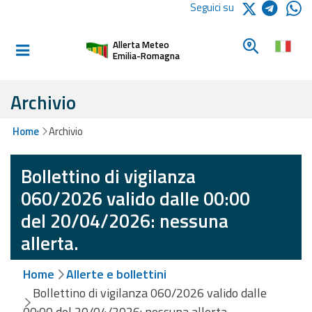
Logo Arpae
Seguici su
Home
Cerca un c
Allerta Meteo
Informati e
Emilia-Romagna
preparati
Archivio
Allerte E
Home
Archivio
Bollettini
Bollettino di vigilanza
Allerte e
Bollettini
060/2026 valido dalle 00:00
Meteo
del 20/04/2026: nessuna
Allerte e
allerta.
Bollettini
Valanghe
Home
Allerte e bollettini
Bollettino di vigilanza 060/2026 valido dalle
Monitoraggio
00:00 del 20/04/2026: nessuna allerta.