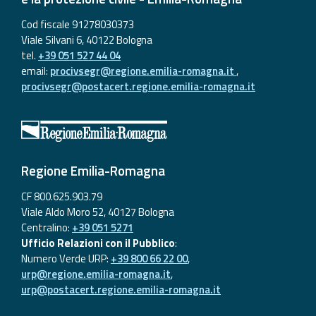
Cod fiscale 91278030373
Viale Silvani 6, 40122 Bologna
tel.
+39 051 527 44 04
email:
procivsegr@regione.emilia-romagna.it
,
procivsegr@postacert.regione.emilia-romagna.it
Regione Emilia-Romagna
CF 800.625.903.79
Viale Aldo Moro 52, 40127 Bologna
Centralino:
+39 051 5271
Ufficio Relazioni con il Pubblico
:
Numero Verde URP:
+39 800 66 22 00
,
urp@regione.emilia-romagna.it
,
urp@postacert.regione.emilia-romagna.it