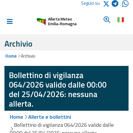
Logo Arpae
Seguici su
Home
Cerca un c
Allerta Meteo
Informati e
Emilia-Romagna
preparati
Archivio
Allerte E
Home
Archivio
Bollettini
Bollettino di vigilanza
Allerte e
Bollettini
064/2026 valido dalle 00:00
Meteo
del 25/04/2026: nessuna
Allerte e
allerta.
Bollettini
Valanghe
Home
Allerte e bollettini
Bollettino di vigilanza 064/2026 valido dalle
Monitoraggio
00:00 del 25/04/2026: nessuna allerta.