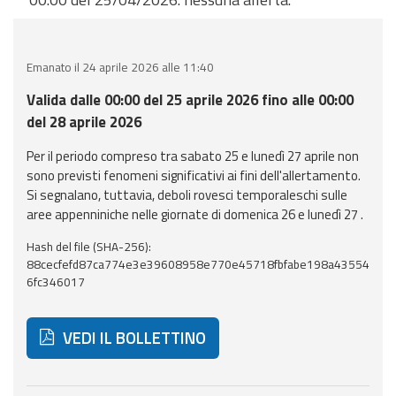
eventi
Previsioni e dati
Emanato il 24 aprile 2026 alle 11:40
Previsioni meteo e
Valida dalle 00:00 del 25 aprile 2026 fino alle 00:00
marine
del 28 aprile 2026
Per il periodo compreso tra sabato 25 e lunedì 27 aprile non
Dati osservati
sono previsti fenomeni significativi ai fini dell'allertamento.
Si segnalano, tuttavia, deboli rovesci temporaleschi sulle
Radar meteo
aree appenniniche nelle giornate di domenica 26 e lunedì 27 .
Hash del file (SHA-256):
88cecfefd87ca774e3e39608958e770e45718fbfabe198a43554
6fc346017
Strumenti
Operativi
VEDI IL BOLLETTINO
Report