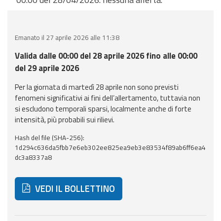
eventi
Previsioni e dati
Emanato il 27 aprile 2026 alle 11:38
Previsioni meteo e
Valida dalle 00:00 del 28 aprile 2026 fino alle 00:00
marine
del 29 aprile 2026
Per la giornata di martedì 28 aprile non sono previsti
Dati osservati
fenomeni significativi ai fini dell’allertamento, tuttavia non
si escludono temporali sparsi, localmente anche di forte
Radar meteo
intensità, più probabili sui rilievi.
Hash del file (SHA-256):
1d294c636da5fbb7e6eb302ee825ea9eb3e83534f89ab6ff6ea4
dc3a8337a8
Strumenti
Operativi
VEDI IL BOLLETTINO
Report