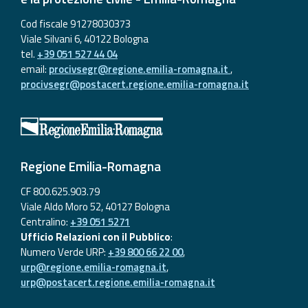
Cod fiscale 91278030373
Viale Silvani 6, 40122 Bologna
tel.
+39 051 527 44 04
email:
procivsegr@regione.emilia-romagna.it
,
procivsegr@postacert.regione.emilia-romagna.it
Regione Emilia-Romagna
CF 800.625.903.79
Viale Aldo Moro 52, 40127 Bologna
Centralino:
+39 051 5271
Ufficio Relazioni con il Pubblico
:
Numero Verde URP:
+39 800 66 22 00
,
urp@regione.emilia-romagna.it
,
urp@postacert.regione.emilia-romagna.it