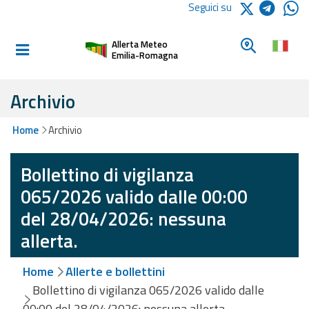
Logo Arpae
Seguici su
Home
Cerca un c
Allerta Meteo
Informati e
Emilia-Romagna
preparati
Archivio
Allerte E
Home
Archivio
Bollettini
Bollettino di vigilanza
Allerte e
Bollettini
065/2026 valido dalle 00:00
Meteo
del 28/04/2026: nessuna
Allerte e
allerta.
Bollettini
Valanghe
Home
Allerte e bollettini
Bollettino di vigilanza 065/2026 valido dalle
Monitoraggio
00:00 del 28/04/2026: nessuna allerta.