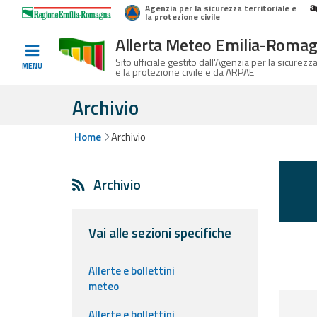
Agenzia per la sicurezza territoriale e
Home
Logo Regione Emilia-Romagna
la protezione civile
Allerta Meteo Emilia-Roma
Informati e
Sito ufficiale gestito dall'Agenzia per la sicurezza
MENU
e la protezione civile e da ARPAE
preparati
Archivio
Home
Archivio
Allerte E
Bollettini
Archivio
Allerte e
Bollettini
Meteo
Vai alle sezioni specifiche
Allerte e
Allerte e bollettini
Bollettini
meteo
Valanghe
Allerte e bollettini