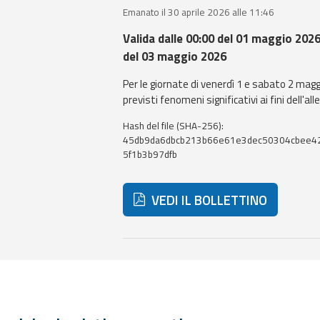
Emanato il 30 aprile 2026 alle 11:46
Valida dalle 00:00 del 01 maggio 2026 
del 03 maggio 2026
Per le giornate di venerdì 1 e sabato 2 mag
previsti fenomeni significativi ai fini dell'a
Hash del file (SHA-256):
45db9da6dbcb213b66e61e3dec50304cbee4
5f1b3b97dfb
VEDI IL BOLLETTINO
Di seguito ulteriori risorse e strum