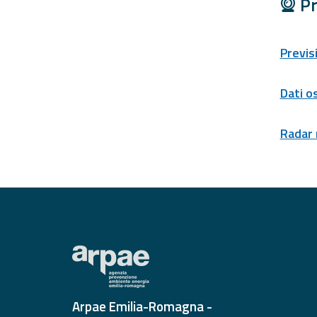
Pr
Report
Previs
Aggiornamenti
Tutte le novità
Dati o
pubblicate su Allerta
Meteo
Radar
Informazioni
utili
Scopri tutto sul sito e
sugli enti coinvolti
Domande
frequenti
Guida per gli
sviluppatori
Il progetto
Arpae Emilia-Romagna -