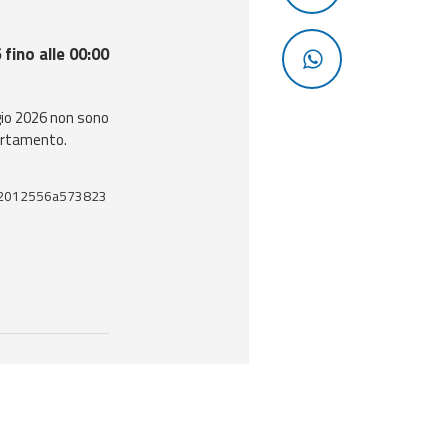
fino alle 00:00
gio 2026 non sono
llertamento.
2012556a573823
enti utili correlati a questo documento.