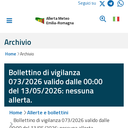
Logo Arpae
Seguici su
Home
Cerca un c
Allerta Meteo
Informati e
Emilia-Romagna
preparati
Archivio
Allerte E
Home
Archivio
Bollettini
Bollettino di vigilanza
Allerte e
Bollettini
073/2026 valido dalle 00:00
Meteo
del 13/05/2026: nessuna
Allerte e
allerta.
Bollettini
Valanghe
Home
Allerte e bollettini
Bollettino di vigilanza 073/2026 valido dalle
Monitoraggio
00:00 del 13/05/2026: nessuna allerta.