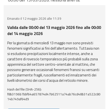
eventi
Previsioni e dati
Emanato il 12 maggio 2026 alle 11:39
Previsioni meteo e
Valida dalle 00:00 del 13 maggio 2026 fino alle 00:00
marine
del 14 maggio 2026
Per la giornata di mercoledì 13 maggio non sono previsti
Dati osservati
fenomeni significativi ai fini dell'allertamento. Tuttavia non
si escludono precipitazioni localmente intense, anche a
Radar meteo
carattere di rovescio temporalesco più probabili sulla zona
appenninica del settore centro-orientale al mattino, che
possono generare occasionali fenomeni franosi su versanti
particolarmente fragili, ruscellamenti ed innalzamenti dei
livelli idrometrici dei corsi d’acqua del reticolo minore.
Strumenti
Hash del file (SHA-256):
Operativi
f8b3196b7bbf64a657874d47b62511a74ab76cd48b31a522c80
14b749af64d9
Report