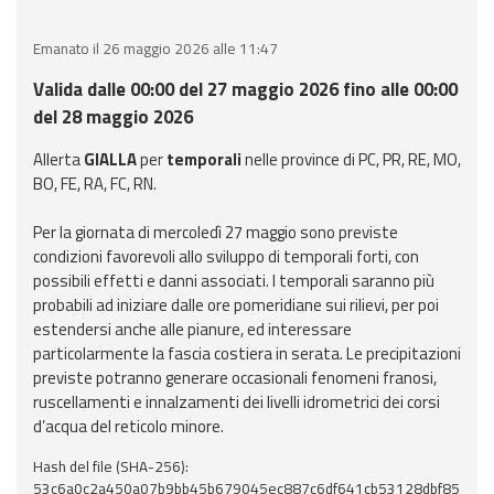
eventi
Emanato il 26 maggio 2026 alle 11:47
Previsioni e dati
Valida dalle 00:00 del 27 maggio 2026 fino alle 00:00
del 28 maggio 2026
Previsioni meteo e
marine
Allerta
GIALLA
per
temporali
nelle province di PC, PR, RE, MO,
BO, FE, RA, FC, RN.
Dati osservati
Per la giornata di mercoledì 27 maggio sono previste
condizioni favorevoli allo sviluppo di temporali forti, con
Radar meteo
possibili effetti e danni associati. I temporali saranno più
probabili ad iniziare dalle ore pomeridiane sui rilievi, per poi
estendersi anche alle pianure, ed interessare
particolarmente la fascia costiera in serata. Le precipitazioni
previste potranno generare occasionali fenomeni franosi,
Strumenti
ruscellamenti e innalzamenti dei livelli idrometrici dei corsi
Operativi
d’acqua del reticolo minore.
Hash del file (SHA-256):
Report
53c6a0c2a450a07b9bb45b679045ec887c6df641cb53128dbf85