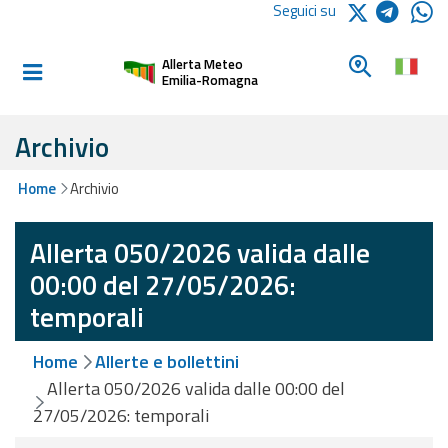
Logo Arpae
Seguici su
Home
Cerca un c
Allerta Meteo
Informati e
Emilia-Romagna
preparati
Archivio
Allerte E
Home
Archivio
Bollettini
Allerta 050/2026 valida dalle
Allerte e
Bollettini
00:00 del 27/05/2026:
Meteo
temporali
Allerte e
Home
Allerte e bollettini
Bollettini
Valanghe
Allerta 050/2026 valida dalle 00:00 del
27/05/2026: temporali
Monitoraggio