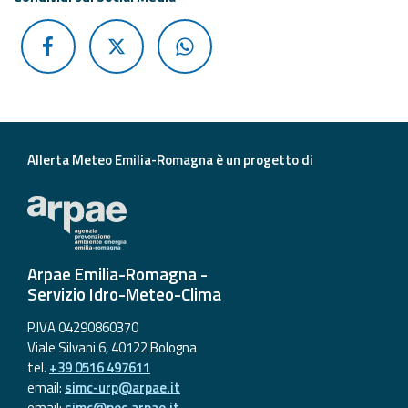
Allerta Meteo Emilia-Romagna è un progetto di
Arpae Emilia-Romagna -
Servizio Idro-Meteo-Clima
P.IVA 04290860370
Viale Silvani 6, 40122 Bologna
tel.
+39 0516 497611
email:
simc-urp@arpae.it
email:
simc@pec.arpae.it