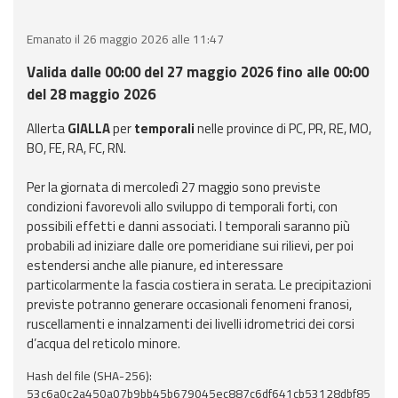
eventi
Emanato il 26 maggio 2026 alle 11:47
Previsioni e dati
Valida dalle 00:00 del 27 maggio 2026 fino alle 00:00
del 28 maggio 2026
Previsioni meteo e
marine
Allerta
GIALLA
per
temporali
nelle province di PC, PR, RE, MO,
BO, FE, RA, FC, RN.
Dati osservati
Per la giornata di mercoledì 27 maggio sono previste
condizioni favorevoli allo sviluppo di temporali forti, con
Radar meteo
possibili effetti e danni associati. I temporali saranno più
probabili ad iniziare dalle ore pomeridiane sui rilievi, per poi
estendersi anche alle pianure, ed interessare
particolarmente la fascia costiera in serata. Le precipitazioni
previste potranno generare occasionali fenomeni franosi,
Strumenti
ruscellamenti e innalzamenti dei livelli idrometrici dei corsi
Operativi
d’acqua del reticolo minore.
Hash del file (SHA-256):
Report
53c6a0c2a450a07b9bb45b679045ec887c6df641cb53128dbf85