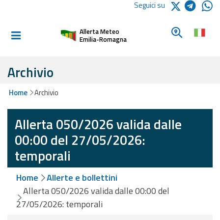
Logo Arpae
Seguici su
Home
Cerca un c
Allerta Meteo
Informati e
Emilia-Romagna
preparati
Archivio
Allerte E
Home
Archivio
Bollettini
Allerta 050/2026 valida dalle
Allerte e
Bollettini
00:00 del 27/05/2026:
Meteo
temporali
Allerte e
Home
Allerte e bollettini
Bollettini
Valanghe
Allerta 050/2026 valida dalle 00:00 del
27/05/2026: temporali
Monitoraggio