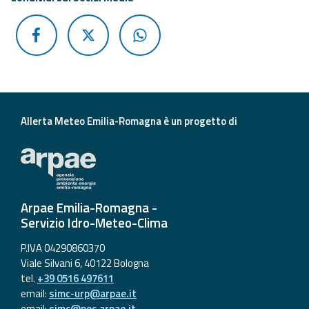
Allerta Meteo Emilia-Romagna è un progetto di
Arpae Emilia-Romagna -
Servizio Idro-Meteo-Clima
P.IVA 04290860370
Viale Silvani 6, 40122 Bologna
tel.
+39 0516 497611
email:
simc-urp@arpae.it
email:
simc@pec.arpae.it