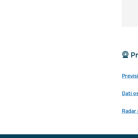
Report
Aggiornamenti
Tutte le novità
pubblicate su Allerta
Meteo
Pr
Informazioni
utili
Previs
Scopri tutto sul sito e
sugli enti coinvolti
Domande
Dati o
frequenti
Radar
Guida per gli
sviluppatori
Il progetto