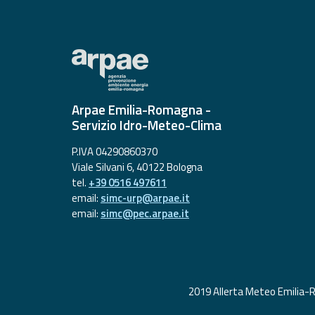
Allerta
Meteo
Emilia-
Romagna
Contatti
Arpae Emilia-Romagna -
Servizio Idro-Meteo-Clima
P.IVA 04290860370
Viale Silvani 6, 40122 Bologna
tel.
+39 0516 497611
email:
simc-urp@arpae.it
email:
simc@pec.arpae.it
2019 Allerta Meteo Emilia