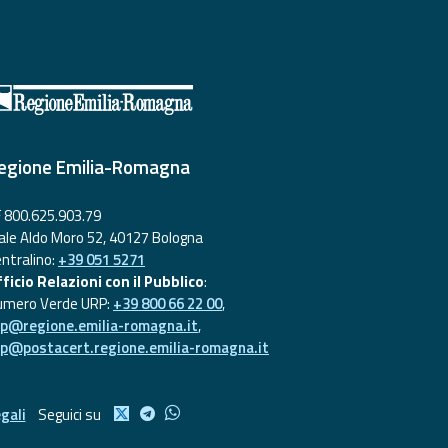
egione Emilia-Romagna
 800.625.903.79
ale Aldo Moro 52, 40127 Bologna
ntralino:
+39 051 5271
ficio Relazioni con il Pubblico
:
umero Verde URP:
+39 800 66 22 00
,
rp@regione.emilia-romagna.it
,
rp@postacert.regione.emilia-romagna.it
gali
Seguici su