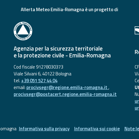
Allerta Meteo Emilia-Romagna è un progetto di
Agenzia per la sicurezza territoriale
R
e la protezione civile - Emilia-Romagna
Cod fiscale 91278030373
CF
Viale Silvani 6, 40122 Bologna
Vi
tel.
+39 051 527 44 04
Ce
email:
procivsegr@regione.emilia-romagna.it
,
Uf
procivsegr@postacert.regione.emilia-romagna.it
N
u
u
-Romagna
Informativa sulla privacy
Informativa sui cookie
Note le