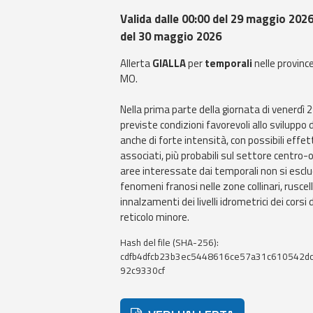
Valida dalle 00:00 del 29 maggio 2026 
del 30 maggio 2026
Allerta
GIALLA
per
temporali
nelle province
MO.
Nella prima parte della giornata di venerdì
previste condizioni favorevoli allo sviluppo 
anche di forte intensità, con possibili effet
associati, più probabili sul settore centro-o
aree interessate dai temporali non si esclu
fenomeni franosi nelle zone collinari, rusce
innalzamenti dei livelli idrometrici dei corsi 
reticolo minore.
Hash del file (SHA-256):
cdfb4dfcb23b3ec5448616ce57a31c610542d
92c9330cf