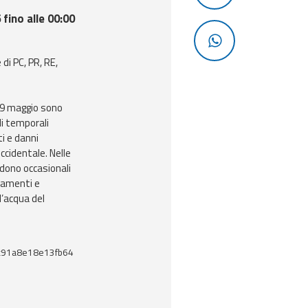
fino alle 00:00
 di PC, PR, RE,
 29 maggio sono
di temporali
ti e danni
ccidentale. Nelle
dono occasionali
llamenti e
d’acqua del
c91a8e18e13fb64