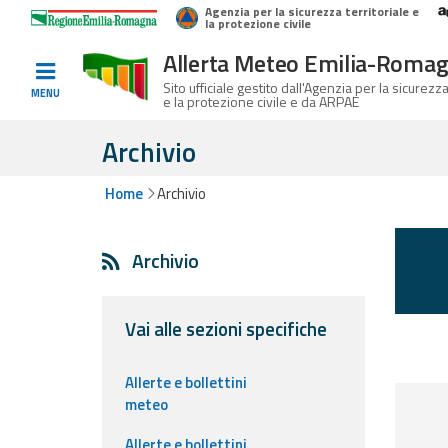
Agenzia per la sicurezza territoriale e
Home
Logo Regione Emilia-Romagna
la protezione civile
Allerta Meteo Emilia-Roma
Informati e
Sito ufficiale gestito dall'Agenzia per la sicurezza
MENU
e la protezione civile e da ARPAE
preparati
Archivio
Home
Archivio
Allerte E
Bollettini
Archivio
Allerte e
Bollettini
Meteo
Vai alle sezioni specifiche
Allerte e
Allerte e bollettini
Bollettini
meteo
Valanghe
Allerte e bollettini