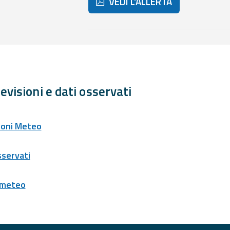
VEDI L'ALLERTA
Di seguito ulteriori risorse e strum
evisioni e dati osservati
ioni Meteo
sservati
 meteo