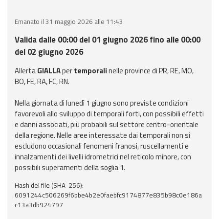
eventi
Emanato il 31 maggio 2026 alle 11:43
Previsioni e dati
Valida dalle 00:00 del 01 giugno 2026 fino alle 00:00
del 02 giugno 2026
Previsioni meteo e
marine
Allerta
GIALLA
per
temporali
nelle province di PR, RE, MO,
BO, FE, RA, FC, RN.
Dati osservati
Nella giornata di lunedì 1 giugno sono previste condizioni
favorevoli allo sviluppo di temporali forti, con possibili effetti
Radar meteo
e danni associati, più probabili sul settore centro-orientale
della regione. Nelle aree interessate dai temporali non si
escludono occasionali fenomeni franosi, ruscellamenti e
innalzamenti dei livelli idrometrici nel reticolo minore, con
possibili superamenti della soglia 1.
Strumenti
Operativi
Hash del file (SHA-256):
6091244c506269f6bbe4b2e0faebfc9174877e835b98c0e186a
c13a3db924797
Report