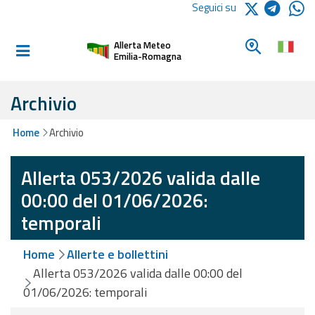
Logo Arpae
Seguici su
Home
Cerca un c
Allerta Meteo
Informati e
Emilia-Romagna
preparati
Archivio
Allerte E
Home
Archivio
Bollettini
Allerta 053/2026 valida dalle
Allerte e
Bollettini
00:00 del 01/06/2026:
Meteo
temporali
Allerte e
Home
Allerte e bollettini
Bollettini
Valanghe
Allerta 053/2026 valida dalle 00:00 del
01/06/2026: temporali
Monitoraggio