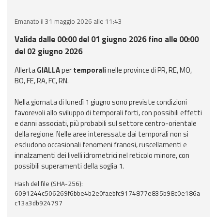
eventi
Emanato il 31 maggio 2026 alle 11:43
Previsioni e dati
Valida dalle 00:00 del 01 giugno 2026 fino alle 00:00
del 02 giugno 2026
Previsioni meteo e
marine
Allerta
GIALLA
per
temporali
nelle province di PR, RE, MO,
BO, FE, RA, FC, RN.
Dati osservati
Nella giornata di lunedì 1 giugno sono previste condizioni
favorevoli allo sviluppo di temporali forti, con possibili effetti
Radar meteo
e danni associati, più probabili sul settore centro-orientale
della regione. Nelle aree interessate dai temporali non si
escludono occasionali fenomeni franosi, ruscellamenti e
innalzamenti dei livelli idrometrici nel reticolo minore, con
possibili superamenti della soglia 1.
Strumenti
Operativi
Hash del file (SHA-256):
6091244c506269f6bbe4b2e0faebfc9174877e835b98c0e186a
c13a3db924797
Report