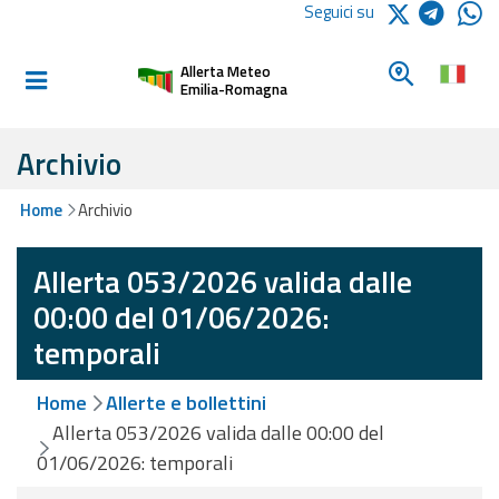
Logo Arpae
Seguici su
Home
Cerca un c
Allerta Meteo
Informati e
Emilia-Romagna
preparati
Archivio
Allerte E
Home
Archivio
Bollettini
Allerta 053/2026 valida dalle
Allerte e
Bollettini
00:00 del 01/06/2026:
Meteo
temporali
Allerte e
Home
Allerte e bollettini
Bollettini
Valanghe
Allerta 053/2026 valida dalle 00:00 del
01/06/2026: temporali
Monitoraggio