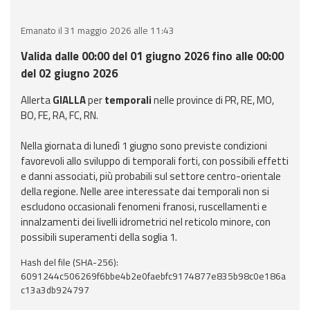
eventi
Emanato il 31 maggio 2026 alle 11:43
Previsioni e dati
Valida dalle 00:00 del 01 giugno 2026 fino alle 00:00
del 02 giugno 2026
Previsioni meteo e
marine
Allerta
GIALLA
per
temporali
nelle province di PR, RE, MO,
BO, FE, RA, FC, RN.
Dati osservati
Nella giornata di lunedì 1 giugno sono previste condizioni
favorevoli allo sviluppo di temporali forti, con possibili effetti
Radar meteo
e danni associati, più probabili sul settore centro-orientale
della regione. Nelle aree interessate dai temporali non si
escludono occasionali fenomeni franosi, ruscellamenti e
innalzamenti dei livelli idrometrici nel reticolo minore, con
possibili superamenti della soglia 1.
Strumenti
Operativi
Hash del file (SHA-256):
6091244c506269f6bbe4b2e0faebfc9174877e835b98c0e186a
c13a3db924797
Report