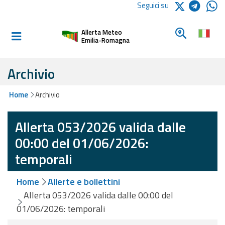
Logo Arpae
Seguici su
Home
Cerca un c
Allerta Meteo
Informati e
Emilia-Romagna
preparati
Archivio
Allerte E
Home
Archivio
Bollettini
Allerta 053/2026 valida dalle
Allerte e
Bollettini
00:00 del 01/06/2026:
Meteo
temporali
Allerte e
Home
Allerte e bollettini
Bollettini
Valanghe
Allerta 053/2026 valida dalle 00:00 del
01/06/2026: temporali
Monitoraggio