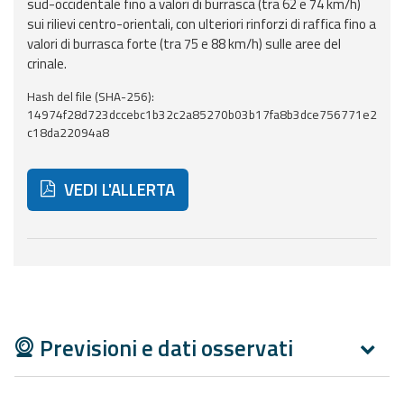
sud-occidentale fino a valori di burrasca (tra 62 e 74 km/h)
sui rilievi centro-orientali, con ulteriori rinforzi di raffica fino a
Aggiornamenti
valori di burrasca forte (tra 75 e 88 km/h) sulle aree del
crinale.
Informazioni
Hash del file (SHA-256):
utili
14974f28d723dccebc1b32c2a85270b03b17fa8b3dce756771e2
c18da22094a8
Domande
frequenti
VEDI L'ALLERTA
Guida per gli
sviluppatori
Di seguito ulteriori risorse e strumenti utili correlati 
Il progetto
Allerta
Meteo
Emilia-
Previsioni e dati osservati
Romagna
Contatti