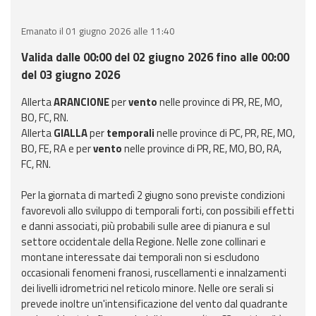
eventi
Emanato il 01 giugno 2026 alle 11:40
Previsioni e dati
Valida dalle 00:00 del 02 giugno 2026 fino alle 00:00
del 03 giugno 2026
Previsioni meteo e
marine
Allerta
ARANCIONE
per
vento
nelle province di PR, RE, MO,
BO, FC, RN.
Dati osservati
Allerta
GIALLA
per
temporali
nelle province di PC, PR, RE, MO,
BO, FE, RA e per
vento
nelle province di PR, RE, MO, BO, RA,
FC, RN.
Radar meteo
Per la giornata di martedì 2 giugno sono previste condizioni
favorevoli allo sviluppo di temporali forti, con possibili effetti
e danni associati, più probabili sulle aree di pianura e sul
settore occidentale della Regione. Nelle zone collinari e
Strumenti
montane interessate dai temporali non si escludono
Operativi
occasionali fenomeni franosi, ruscellamenti e innalzamenti
dei livelli idrometrici nel reticolo minore. Nelle ore serali si
Report
prevede inoltre un'intensificazione del vento dal quadrante