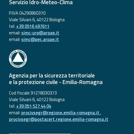
Servizio Idro-Meteo-Clima
P.IVA 04290860370
Viale Silvani 6, 40122 Bologna
tel.
+39 0516 497611
email:
simc-urp@arpae.it
email:
simc@pec.arpae.it
Agenzia per la sicurezza territoriale
e la protezione civile - Emilia-Romagna
Cod fiscale 91278030373
Viale Silvani 6, 40122 Bologna
tel.
+39 051 527 44 04
email:
procivsegr@regione.emilia-romagna.it
,
procivsegr@postacert.regione.emilia-romagna.it