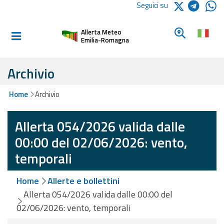
Logo Arpae
Seguici su
Home
Cerca un c
Allerta Meteo
Informati e
Emilia-Romagna
preparati
Archivio
Allerte E
Home
Archivio
Bollettini
Allerta 054/2026 valida dalle
Allerte e
Bollettini
00:00 del 02/06/2026: vento,
Meteo
temporali
Allerte e
Home
Allerte e bollettini
Bollettini
Valanghe
Allerta 054/2026 valida dalle 00:00 del
02/06/2026: vento, temporali
Monitoraggio