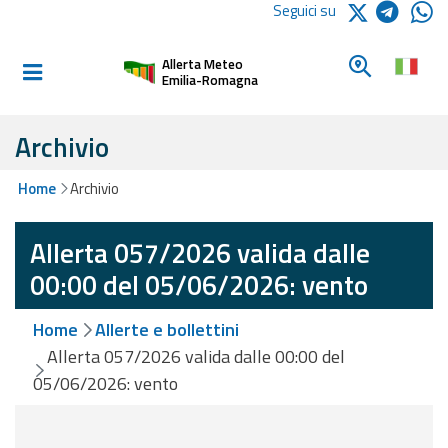
Logo Arpae
Seguici su
Home
Cerca un c
Allerta Meteo
Informati e
Emilia-Romagna
preparati
Archivio
Allerte E
Home
Archivio
Bollettini
Allerta 057/2026 valida dalle
Allerte e
Bollettini
00:00 del 05/06/2026: vento
Meteo
Home
Allerte e bollettini
Allerte e
Allerta 057/2026 valida dalle 00:00 del
Bollettini
05/06/2026: vento
Valanghe
Monitoraggio