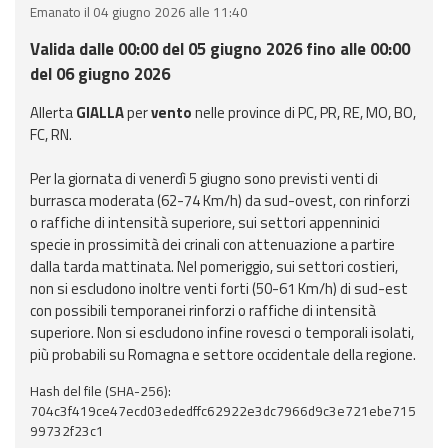
eventi
Emanato il 04 giugno 2026 alle 11:40
Valida dalle 00:00 del 05 giugno 2026 fino alle 00:00
Previsioni e dati
del 06 giugno 2026
Previsioni meteo e
Allerta
GIALLA
per
vento
nelle province di PC, PR, RE, MO, BO,
marine
FC, RN.
Per la giornata di venerdì 5 giugno sono previsti venti di
Dati osservati
burrasca moderata (62-74 Km/h) da sud-ovest, con rinforzi
o raffiche di intensità superiore, sui settori appenninici
Radar meteo
specie in prossimità dei crinali con attenuazione a partire
dalla tarda mattinata. Nel pomeriggio, sui settori costieri,
non si escludono inoltre venti forti (50-61 Km/h) di sud-est
con possibili temporanei rinforzi o raffiche di intensità
superiore. Non si escludono infine rovesci o temporali isolati,
Strumenti
più probabili su Romagna e settore occidentale della regione.
Operativi
Hash del file (SHA-256):
704c3f419ce47ecd03ededffc62922e3dc7966d9c3e721ebe715
Report
99732f23c1