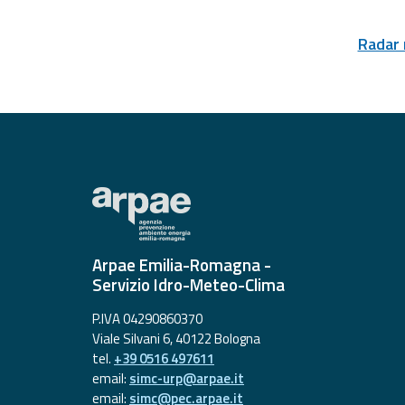
Allerta
Meteo
Emilia-
Radar
Romagna
Contatti
Arpae Emilia-Romagna -
Servizio Idro-Meteo-Clima
P.IVA 04290860370
Viale Silvani 6, 40122 Bologna
tel.
+39 0516 497611
email:
simc-urp@arpae.it
email:
simc@pec.arpae.it