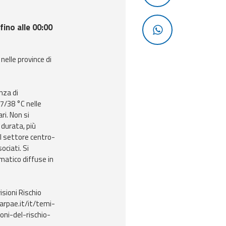
fino alle 00:00
nelle province di
nza di
7/38 °C nelle
ri. Non si
 durata, più
 del settore centro-
ociati. Si
imatico diffuse in
isioni Rischio
arpae.it/it/temi-
oni-del-rischio-