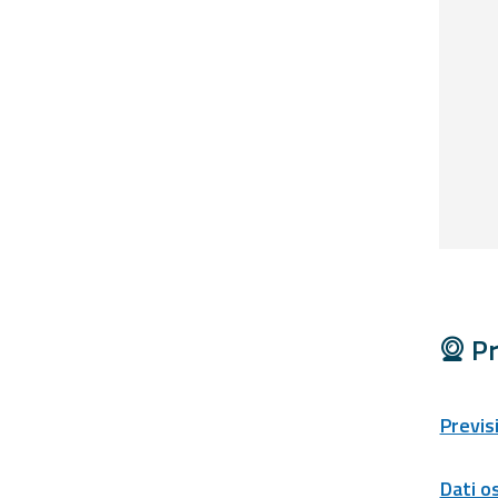
Report
Aggiornamenti
Tutte le novità
pubblicate su Allerta
Meteo
Informazioni
utili
Scopri tutto sul sito e
sugli enti coinvolti
Domande
Pr
frequenti
Guida per gli
Previs
sviluppatori
Il progetto
Dati o