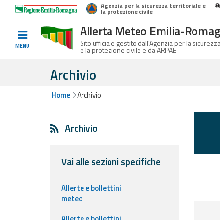
Agenzia per la sicurezza territoriale e
Home
Logo Regione Emilia-Romagna
la protezione civile
Allerta Meteo Emilia-Roma
Informati e
Sito ufficiale gestito dall'Agenzia per la sicurezza
MENU
e la protezione civile e da ARPAE
preparati
Archivio
Home
Archivio
Allerte E
Bollettini
Archivio
Allerte e
Bollettini
Meteo
Vai alle sezioni specifiche
Allerte e
Allerte e bollettini
Bollettini
meteo
Valanghe
Allerte e bollettini