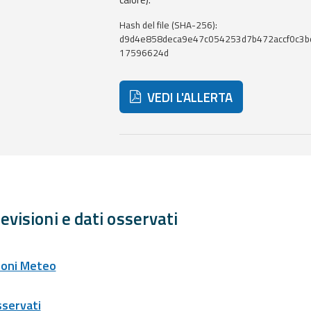
Hash del file (SHA-256):
d9d4e858deca9e47c054253d7b472accf0c3b
17596624d
VEDI L'ALLERTA
Di seguito ulteriori risorse e strum
evisioni e dati osservati
ioni Meteo
sservati