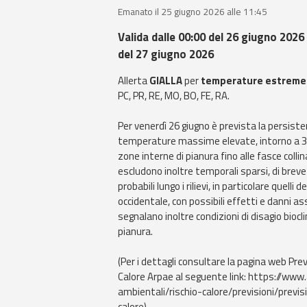
Emanato il 25 giugno 2026 alle 11:45
Valida dalle 00:00 del 26 giugno 2026 
del 27 giugno 2026
Allerta
GIALLA
per
temperature estreme
PC, PR, RE, MO, BO, FE, RA.
Per venerdì 26 giugno è prevista la persiste
temperature massime elevate, intorno a 3
zone interne di pianura fino alle fasce collina
escludono inoltre temporali sparsi, di breve
probabili lungo i rilievi, in particolare quelli
occidentale, con possibili effetti e danni ass
segnalano inoltre condizioni di disagio biocl
pianura.
(Per i dettagli consultare la pagina web Prev
Calore Arpae al seguente link: https://www.
ambientali/rischio-calore/previsioni/previsi
calore).