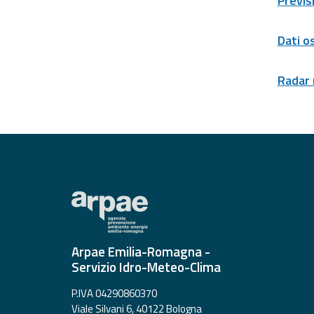
Previs
Allerta
Meteo
Emilia-
Dati o
Romagna
Radar
Contatti
Arpae Emilia-Romagna -
Servizio Idro-Meteo-Clima
P.IVA 04290860370
Viale Silvani 6, 40122 Bologna