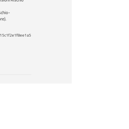
schio-
re).
15c1f2e1f8ee1a5
enti utili correlati a questo documento.