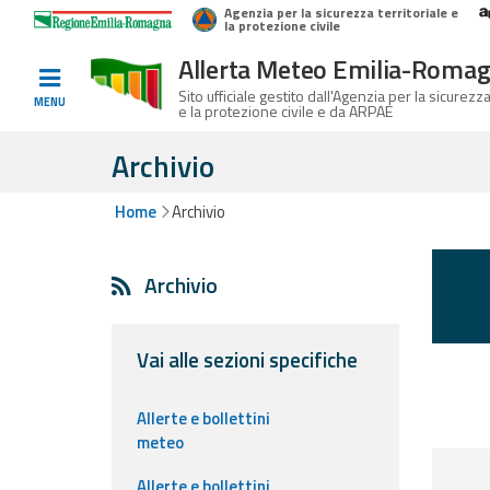
Agenzia per la sicurezza territoriale e
Home
Logo Regione Emilia-Romagna
la protezione civile
Allerta Meteo Emilia-Roma
Informati e
Sito ufficiale gestito dall'Agenzia per la sicurezza
MENU
e la protezione civile e da ARPAE
preparati
Archivio
Home
Archivio
Allerte E
Bollettini
Archivio
Allerte e
Bollettini
Meteo
Vai alle sezioni specifiche
Allerte e
Allerte e bollettini
Bollettini
meteo
Valanghe
Allerte e bollettini