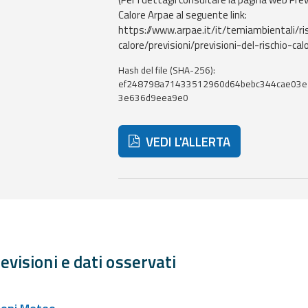
Calore Arpae al seguente link:
https://www.arpae.it/it/temiambientali/ri
calore/previsioni/previsioni-del-rischio-calo
Hash del file (SHA-256):
ef248798a71433512960d64bebc344cae03e
3e636d9eea9e0
VEDI L'ALLERTA
Di seguito ulteriori risorse e strum
evisioni e dati osservati