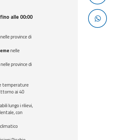
fino alle 00:00
nelle province di
reme
nelle
nelle province di
lle temperature
attorno ai 40
li lungo i rilievi,
dentale, con
oclimatico
isioni Rischio