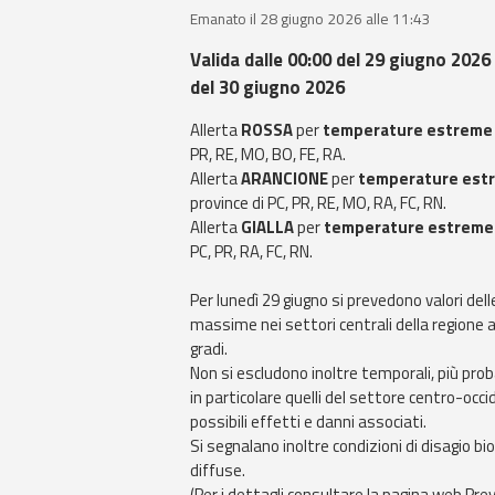
Emanato il 28 giugno 2026 alle 11:43
Valida dalle 00:00 del 29 giugno 2026 
del 30 giugno 2026
Allerta
ROSSA
per
temperature estreme
PR, RE, MO, BO, FE, RA.
Allerta
ARANCIONE
per
temperature est
province di PC, PR, RE, MO, RA, FC, RN.
Allerta
GIALLA
per
temperature estreme
PC, PR, RA, FC, RN.
Per lunedì 29 giugno si prevedono valori de
massime nei settori centrali della regione 
gradi.
Non si escludono inoltre temporali, più probabi
in particolare quelli del settore centro-occi
possibili effetti e danni associati.
Si segnalano inoltre condizioni di disagio bi
diffuse.
(Per i dettagli consultare la pagina web Prev