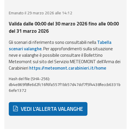
eventi
Emanato il 29 marzo 2026 alle 14:12
Previsioni e dati
Valida dalle 00:00 del 30 marzo 2026 fino alle 00:00
del 31 marzo 2026
Previsioni meteo e
marine
Gli scenari di riferimento sono consultabili nella
Tabella
scenari valanghe
. Per approfondimenti sulla situazione
Dati osservati
neve e valanghe è possibile consultare il Bollettino
Meteomont sul sito del Servizio METEOMONT dell'Arma dei
Carabinieri
https://meteomont.carabinieri.it/home
Radar meteo
Hash del file (SHA-256):
db4e869f8fe6d2fc16f6fa557f1bb57d47dcf7f5f4438feccb6331b
6efe1372
Strumenti
VEDI L'ALLERTA VALANGHE
Operativi
Report