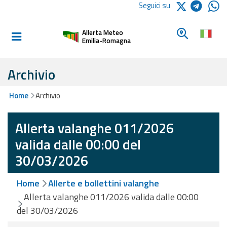
Logo Arpae
Seguici su
Home
Cerca un c
Allerta Meteo
Informati e
Emilia-Romagna
preparati
Archivio
Allerte E
Home
Archivio
Bollettini
Allerta valanghe 011/2026
Allerte e
Bollettini
valida dalle 00:00 del
Meteo
30/03/2026
Allerte e
Home
Allerte e bollettini valanghe
Bollettini
Valanghe
Allerta valanghe 011/2026 valida dalle 00:00
del 30/03/2026
Monitoraggio