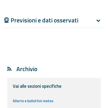
Aggiornamenti
Previsioni e dati osservati
Informazioni
utili
Domande
frequenti
Guida per gli
sviluppatori
Archivio
Il progetto
Allerta
Meteo
Vai alle sezioni specifiche
Emilia-
Romagna
Allerte e bollettini meteo
Contatti