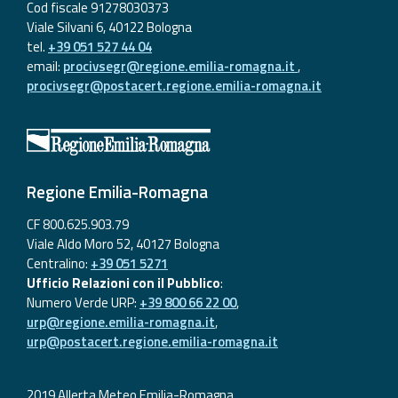
Cod fiscale 91278030373
Viale Silvani 6, 40122 Bologna
tel.
+39 051 527 44 04
email:
procivsegr@regione.emilia-romagna.it
,
procivsegr@postacert.regione.emilia-romagna.it
Regione Emilia-Romagna
CF 800.625.903.79
Viale Aldo Moro 52, 40127 Bologna
Centralino:
+39 051 5271
Ufficio Relazioni con il Pubblico
:
Numero Verde URP:
+39 800 66 22 00
,
urp@regione.emilia-romagna.it
,
urp@postacert.regione.emilia-romagna.it
2019 Allerta Meteo Emilia-Romagna