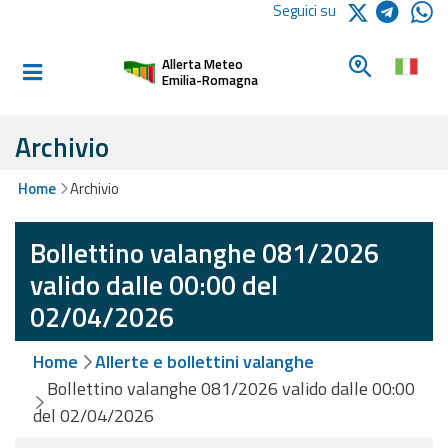
Logo Arpae
Seguici su
Home
Cerca un c
Allerta Meteo
Informati e
Emilia-Romagna
preparati
Archivio
Allerte E
Home
Archivio
Bollettini
Bollettino valanghe 081/2026
Allerte e
Bollettini
valido dalle 00:00 del
Meteo
02/04/2026
Allerte e
Home
Allerte e bollettini valanghe
Bollettini
Valanghe
Bollettino valanghe 081/2026 valido dalle 00:00
del 02/04/2026
Monitoraggio