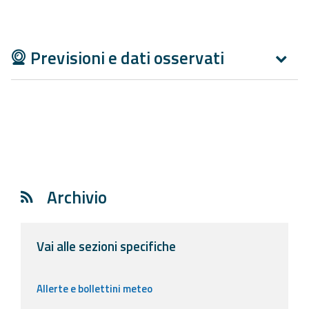
Aggiornamenti
Previsioni e dati osservati
Informazioni
utili
Domande
frequenti
Guida per gli
sviluppatori
Archivio
Il progetto
Allerta
Meteo
Vai alle sezioni specifiche
Emilia-
Romagna
Allerte e bollettini meteo
Contatti