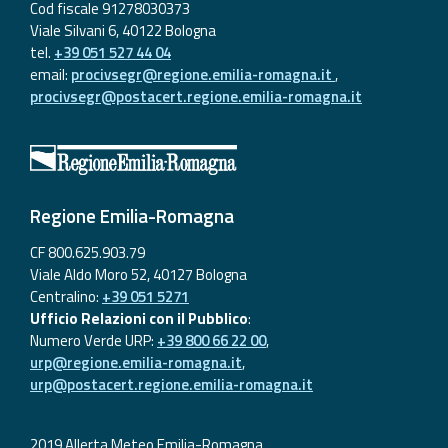
Cod fiscale 91278030373
Viale Silvani 6, 40122 Bologna
tel.
+39 051 527 44 04
email:
procivsegr@regione.emilia-romagna.it
,
procivsegr@postacert.regione.emilia-romagna.it
Regione Emilia-Romagna
CF 800.625.903.79
Viale Aldo Moro 52, 40127 Bologna
Centralino:
+39 051 5271
Ufficio Relazioni con il Pubblico
:
Numero Verde URP:
+39 800 66 22 00
,
urp@regione.emilia-romagna.it
,
urp@postacert.regione.emilia-romagna.it
2019 Allerta Meteo Emilia-Romagna