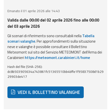
eventi
Emanato il 01 aprile 2026 alle 14:43
Previsioni e dati
Valida dalle 00:00 del 02 aprile 2026 fino alle 00:00
del 03 aprile 2026
Previsioni meteo e
marine
Gli scenari di riferimento sono consultabili nella
Tabella
scenari valanghe
. Per approfondimenti sulla situazione
Dati osservati
neve e valanghe è possibile consultare il Bollettino
Meteomont sul sito del Servizio METEOMONT dell'Arma dei
Carabinieri
https://meteomont.carabinieri.it/home
Radar meteo
Hash del file (SHA-256):
dc8b503905634a743861fc51365510bb4bffe1f95837508d1b29
29903de417
Strumenti
VEDI IL BOLLETTINO VALANGHE
Operativi
Report