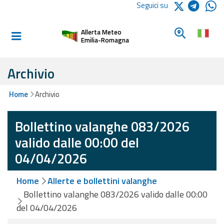
Logo Arpae
Seguici su
Home
Cerca un c
Allerta Meteo
Informati e
Emilia-Romagna
preparati
Archivio
Allerte E
Home
Archivio
Bollettini
Bollettino valanghe 083/2026
Allerte e
Bollettini
valido dalle 00:00 del
Meteo
04/04/2026
Allerte e
Home
Allerte e bollettini valanghe
Bollettini
Valanghe
Bollettino valanghe 083/2026 valido dalle 00:00
del 04/04/2026
Monitoraggio