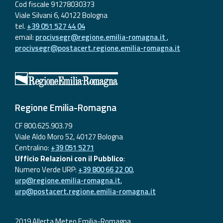
Cod fiscale 91278030373
Viale Silvani 6, 40122 Bologna
tel.
+39 051 527 44 04
email:
procivsegr@regione.emilia-romagna.it
,
procivsegr@postacert.regione.emilia-romagna.it
Regione Emilia-Romagna
CF 800.625.903.79
Viale Aldo Moro 52, 40127 Bologna
Centralino:
+39 051 5271
Ufficio Relazioni con il Pubblico
:
Numero Verde URP:
+39 800 66 22 00
,
urp@regione.emilia-romagna.it
,
urp@postacert.regione.emilia-romagna.it
2019 Allerta Meteo Emilia-Romagna