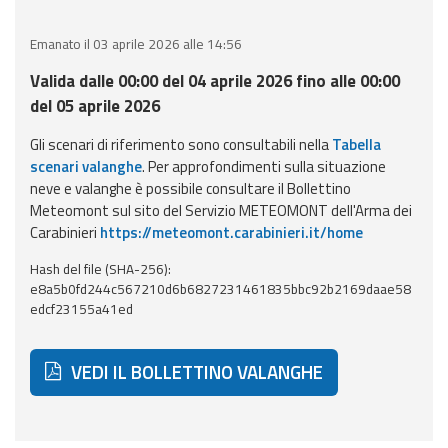
eventi
Emanato il 03 aprile 2026 alle 14:56
Previsioni e dati
Valida dalle 00:00 del 04 aprile 2026 fino alle 00:00
del 05 aprile 2026
Previsioni meteo e
marine
Gli scenari di riferimento sono consultabili nella
Tabella
scenari valanghe
. Per approfondimenti sulla situazione
Dati osservati
neve e valanghe è possibile consultare il Bollettino
Meteomont sul sito del Servizio METEOMONT dell'Arma dei
Carabinieri
https://meteomont.carabinieri.it/home
Radar meteo
Hash del file (SHA-256):
e8a5b0fd244c567210d6b6827231461835bbc92b2169daae58
edcf23155a41ed
Strumenti
VEDI IL BOLLETTINO VALANGHE
Operativi
Report