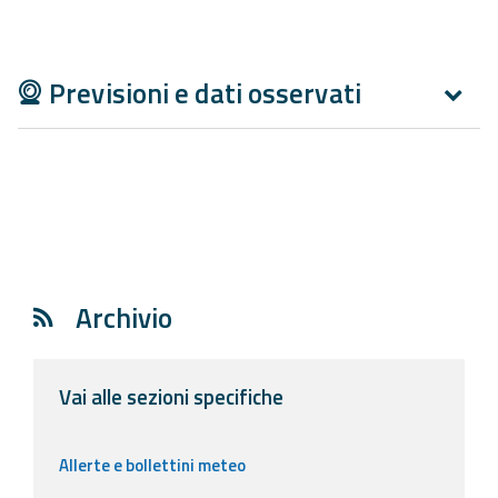
Aggiornamenti
Previsioni e dati osservati
Informazioni
utili
Domande
frequenti
Guida per gli
sviluppatori
Archivio
Il progetto
Allerta
Meteo
Vai alle sezioni specifiche
Emilia-
Romagna
Allerte e bollettini meteo
Contatti