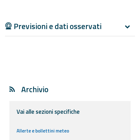
Aggiornamenti
Previsioni e dati osservati
Informazioni
utili
Domande
frequenti
Guida per gli
sviluppatori
Archivio
Il progetto
Allerta
Meteo
Vai alle sezioni specifiche
Emilia-
Romagna
Allerte e bollettini meteo
Contatti