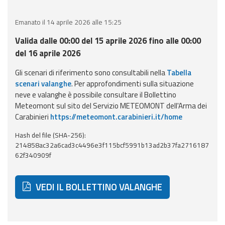
eventi
Emanato il 14 aprile 2026 alle 15:25
Previsioni e dati
Valida dalle 00:00 del 15 aprile 2026 fino alle 00:00
del 16 aprile 2026
Previsioni meteo e
marine
Gli scenari di riferimento sono consultabili nella
Tabella
scenari valanghe
. Per approfondimenti sulla situazione
Dati osservati
neve e valanghe è possibile consultare il Bollettino
Meteomont sul sito del Servizio METEOMONT dell'Arma dei
Carabinieri
https://meteomont.carabinieri.it/home
Radar meteo
Hash del file (SHA-256):
214858ac32a6cad3c4496e3f115bcf5991b13ad2b37fa2716187
62f340909f
Strumenti
VEDI IL BOLLETTINO VALANGHE
Operativi
Report