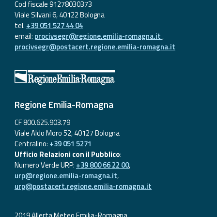
Cod fiscale 91278030373
Viale Silvani 6, 40122 Bologna
tel.
+39 051 527 44 04
email:
procivsegr@regione.emilia-romagna.it
,
procivsegr@postacert.regione.emilia-romagna.it
Regione Emilia-Romagna
CF 800.625.903.79
Viale Aldo Moro 52, 40127 Bologna
Centralino:
+39 051 5271
Ufficio Relazioni con il Pubblico
:
Numero Verde URP:
+39 800 66 22 00
,
urp@regione.emilia-romagna.it
,
urp@postacert.regione.emilia-romagna.it
2019 Allerta Meteo Emilia-Romagna