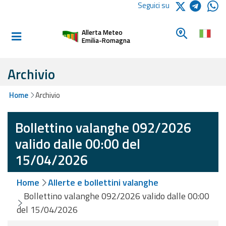
Logo Arpae
Seguici su
Home
Cerca un c
Allerta Meteo
Informati e
Emilia-Romagna
preparati
Archivio
Allerte E
Home
Archivio
Bollettini
Bollettino valanghe 092/2026
Allerte e
Bollettini
valido dalle 00:00 del
Meteo
15/04/2026
Allerte e
Home
Allerte e bollettini valanghe
Bollettini
Valanghe
Bollettino valanghe 092/2026 valido dalle 00:00
del 15/04/2026
Monitoraggio