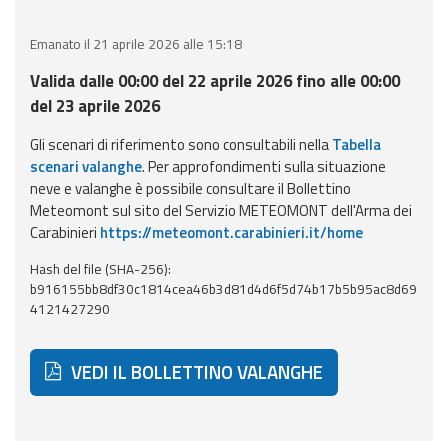
eventi
Emanato il 21 aprile 2026 alle 15:18
Previsioni e dati
Valida dalle 00:00 del 22 aprile 2026 fino alle 00:00
del 23 aprile 2026
Previsioni meteo e
marine
Gli scenari di riferimento sono consultabili nella
Tabella
scenari valanghe
. Per approfondimenti sulla situazione
Dati osservati
neve e valanghe è possibile consultare il Bollettino
Meteomont sul sito del Servizio METEOMONT dell'Arma dei
Carabinieri
https://meteomont.carabinieri.it/home
Radar meteo
Hash del file (SHA-256):
b916155bb8df30c1814cea46b3d81d4d6f5d74b17b5b95ac8d69
4121427290
Strumenti
VEDI IL BOLLETTINO VALANGHE
Operativi
Report