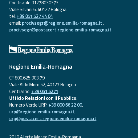
Cod fiscale 91278030373
Viale Silvani 6, 40122 Bologna
tel.
+39 051 527 44 04
email:
procivsegr@regione.emilia-romagna.it
,
procivsegr@postacert.regione.emilia-romagna.it
Regione Emilia-Romagna
CF 800.625.903.79
Viale Aldo Moro 52, 40127 Bologna
Centralino:
+39 051 5271
Ufficio Relazioni con il Pubblico
:
Numero Verde URP:
+39 800 66 22 00
,
urp@regione.emilia-romagna.it
,
urp@postacert.regione.emilia-romagna.it
2019 Allerta Meteo Emilia-Romagna