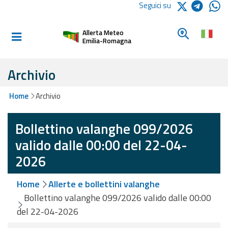
Logo Arpae
Seguici su
Home
Cerca un c
Allerta Meteo
Informati e
Emilia-Romagna
preparati
Archivio
Allerte E
Home
Archivio
Bollettini
Bollettino valanghe 099/2026
Allerte e
Bollettini
valido dalle 00:00 del 22-04-
Meteo
2026
Allerte e
Home
Allerte e bollettini valanghe
Bollettini
Valanghe
Bollettino valanghe 099/2026 valido dalle 00:00
del 22-04-2026
Monitoraggio