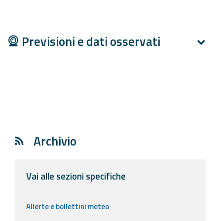
Aggiornamenti
Previsioni e dati osservati
Informazioni
utili
Domande
frequenti
Guida per gli
sviluppatori
Archivio
Il progetto
Allerta
Meteo
Vai alle sezioni specifiche
Emilia-
Romagna
Allerte e bollettini meteo
Contatti