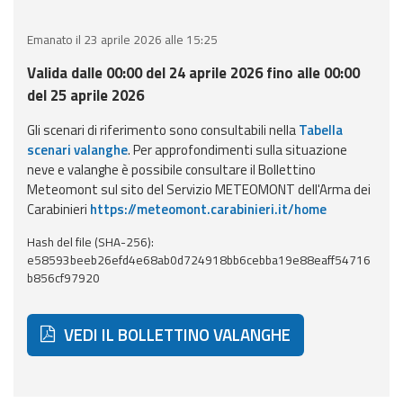
eventi
Emanato il 23 aprile 2026 alle 15:25
Previsioni e dati
Valida dalle 00:00 del 24 aprile 2026 fino alle 00:00
del 25 aprile 2026
Previsioni meteo e
marine
Gli scenari di riferimento sono consultabili nella
Tabella
scenari valanghe
. Per approfondimenti sulla situazione
Dati osservati
neve e valanghe è possibile consultare il Bollettino
Meteomont sul sito del Servizio METEOMONT dell'Arma dei
Carabinieri
https://meteomont.carabinieri.it/home
Radar meteo
Hash del file (SHA-256):
e58593beeb26efd4e68ab0d724918bb6cebba19e88eaff54716
b856cf97920
Strumenti
VEDI IL BOLLETTINO VALANGHE
Operativi
Report