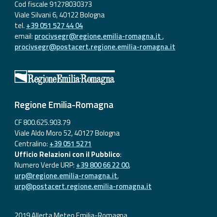
Cod fiscale 91278030373
Viale Silvani 6, 40122 Bologna
tel.
+39 051 527 44 04
email:
procivsegr@regione.emilia-romagna.it
,
procivsegr@postacert.regione.emilia-romagna.it
Regione Emilia-Romagna
CF 800.625.903.79
Viale Aldo Moro 52, 40127 Bologna
Centralino:
+39 051 5271
Ufficio Relazioni con il Pubblico
:
Numero Verde URP:
+39 800 66 22 00
,
urp@regione.emilia-romagna.it
,
urp@postacert.regione.emilia-romagna.it
2019 Allerta Meteo Emilia-Romagna