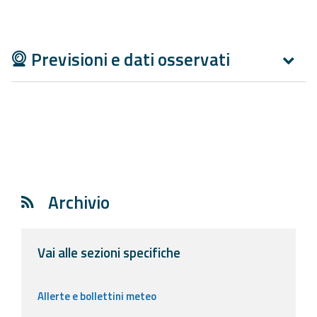
Aggiornamenti
Previsioni e dati osservati
Informazioni
utili
Domande
frequenti
Guida per gli
sviluppatori
Archivio
Il progetto
Allerta
Meteo
Vai alle sezioni specifiche
Emilia-
Romagna
Allerte e bollettini meteo
Contatti