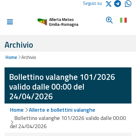
Logo Arpae
Seguici su
Home
Cerca un c
Allerta Meteo
Informati e
Emilia-Romagna
preparati
Archivio
Allerte E
Home
Archivio
Bollettini
Bollettino valanghe 101/2026
Allerte e
Bollettini
valido dalle 00:00 del
Meteo
24/04/2026
Allerte e
Home
Allerte e bollettini valanghe
Bollettini
Valanghe
Bollettino valanghe 101/2026 valido dalle 00:00
del 24/04/2026
Monitoraggio