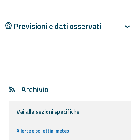
Aggiornamenti
Previsioni e dati osservati
Informazioni
utili
Domande
frequenti
Guida per gli
sviluppatori
Archivio
Il progetto
Allerta
Meteo
Vai alle sezioni specifiche
Emilia-
Romagna
Allerte e bollettini meteo
Contatti