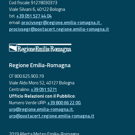
Cod fiscale 91278030373
Viale Silvani 6, 40122 Bologna
tel.
+39 051 527 44 04
email:
procivsegr@regione.emilia-romagna.it
,
procivsegr@postacert.regione.emilia-romagna.it
Regione Emilia-Romagna
CF 800.625.903.79
Viale Aldo Moro 52, 40127 Bologna
Centralino:
+39 051 5271
Ufficio Relazioni con il Pubblico
:
Numero Verde URP:
+39 800 66 22 00
,
urp@regione.emilia-romagna.it
,
urp@postacert.regione.emilia-romagna.it
2019 Allerta Meteo Emilia-Romagna