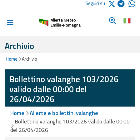
Logo Arpae
Seguici su
Home
Cerca un c
Allerta Meteo
Informati e
Emilia-Romagna
preparati
Archivio
Allerte E
Home
Archivio
Bollettini
Bollettino valanghe 103/2026
Allerte e
Bollettini
valido dalle 00:00 del
Meteo
26/04/2026
Allerte e
Home
Allerte e bollettini valanghe
Bollettini
Valanghe
Bollettino valanghe 103/2026 valido dalle 00:00
del 26/04/2026
Monitoraggio