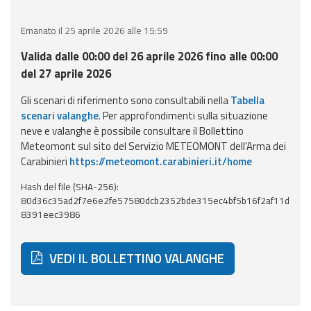
eventi
Emanato il 25 aprile 2026 alle 15:59
Previsioni e dati
Valida dalle 00:00 del 26 aprile 2026 fino alle 00:00
del 27 aprile 2026
Previsioni meteo e
marine
Gli scenari di riferimento sono consultabili nella
Tabella
scenari valanghe
. Per approfondimenti sulla situazione
Dati osservati
neve e valanghe è possibile consultare il Bollettino
Meteomont sul sito del Servizio METEOMONT dell'Arma dei
Carabinieri
https://meteomont.carabinieri.it/home
Radar meteo
Hash del file (SHA-256):
80d36c35ad2f7e6e2fe57580dcb2352bde315ec4bf5b16f2af11d
8391eec3986
Strumenti
VEDI IL BOLLETTINO VALANGHE
Operativi
Report