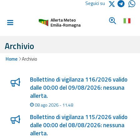
Logo Arpae
Seguici su
Home
Cerca un c
Allerta Meteo
Informati e
Emilia-Romagna
preparati
Archivio
Allerte E
Home
Archivio
Bollettini
Lista degli ultimi aggiornamenti
Allerte e
Bollettino di vigilanza 116/2026 valido
Bollettini
dalle 00:00 del 09/08/2026: nessuna
Meteo
allerta.
08 ago 2026 - 11.48
Allerte e
Bollettini
Bollettino di vigilanza 115/2026 valido
Valanghe
dalle 00:00 del 08/08/2026: nessuna
allerta.
Monitoraggio