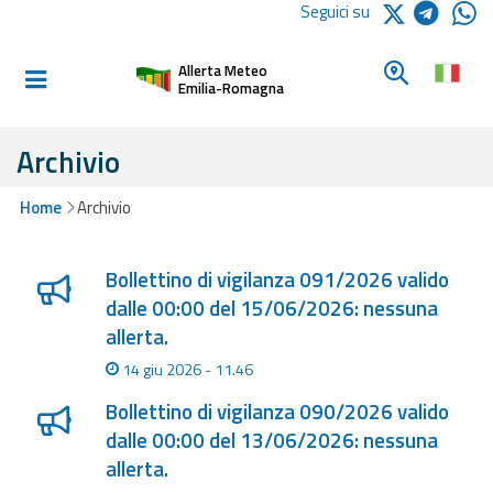
Logo Arpae
Seguici su
Home
Cerca un c
Allerta Meteo
Informati e
Emilia-Romagna
preparati
Archivio
Allerte E
Home
Archivio
Bollettini
Lista degli ultimi aggiornamenti
Allerte e
Bollettino di vigilanza 091/2026 valido
Bollettini
dalle 00:00 del 15/06/2026: nessuna
Meteo
allerta.
14 giu 2026 - 11.46
Allerte e
Bollettini
Bollettino di vigilanza 090/2026 valido
Valanghe
dalle 00:00 del 13/06/2026: nessuna
allerta.
Monitoraggio