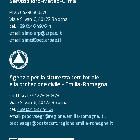
Servizio Idro-Meteo-Clima
P.IVA 04290860370
Viale Silvani 6, 40122 Bologna
tel.
+39 0516 497611
email:
simc-urp@arpae.it
email:
simc@pec.arpae.it
Agenzia per la sicurezza territoriale
e la protezione civile - Emilia-Romagna
Cod fiscale 91278030373
Viale Silvani 6, 40122 Bologna
tel.
+39 051 527 44 04
email:
procivsegr@regione.emilia-romagna.it
,
procivsegr@postacert.regione.emilia-romagna.it