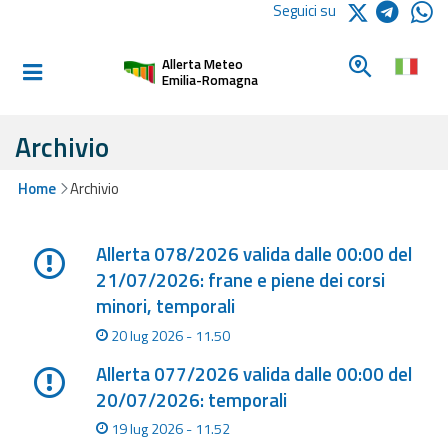
Logo Arpae
Seguici su
Home
Cerca un c
Allerta Meteo
Informati e
Emilia-Romagna
preparati
Archivio
Allerte E
Home
Archivio
Bollettini
Lista degli ultimi aggiornamenti
Allerte e
Allerta 078/2026 valida dalle 00:00 del
Bollettini
21/07/2026: frane e piene dei corsi
Meteo
minori, temporali
20 lug 2026 - 11.50
Allerte e
Bollettini
Allerta 077/2026 valida dalle 00:00 del
Valanghe
20/07/2026: temporali
19 lug 2026 - 11.52
Monitoraggio