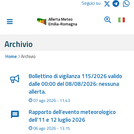
Logo Arpae
Seguici su
Home
Cerca un c
Allerta Meteo
Informati e
Emilia-Romagna
preparati
Archivio
Allerte E
Home
Archivio
Bollettini
Lista degli ultimi aggiornamenti
Allerte e
Bollettino di vigilanza 115/2026 valido
Bollettini
dalle 00:00 del 08/08/2026: nessuna
Meteo
allerta.
07 ago 2026 - 11.43
Allerte e
Bollettini
Rapporto dell’evento meteorologico
Valanghe
dell’11 e 12 luglio 2026
06 ago 2026 - 13.15
Monitoraggio