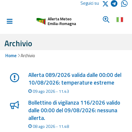
Logo Arpae
Seguici su
Home
Cerca un c
Allerta Meteo
Informati e
Emilia-Romagna
preparati
Archivio
Allerte E
Home
Archivio
Bollettini
Lista degli ultimi aggiornamenti
Allerte e
Allerta 089/2026 valida dalle 00:00 del
Bollettini
10/08/2026: temperature estreme
Meteo
09 ago 2026 - 11.43
Allerte e
Bollettino di vigilanza 116/2026 valido
Bollettini
dalle 00:00 del 09/08/2026: nessuna
Valanghe
allerta.
08 ago 2026 - 11.48
Monitoraggio