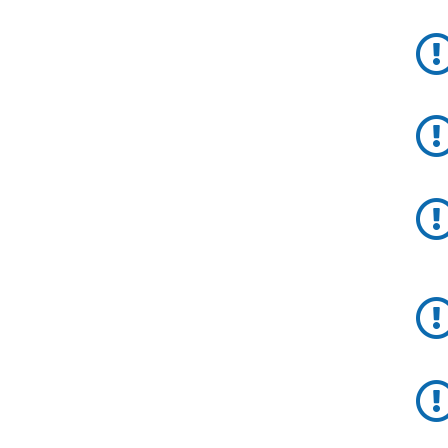
Report
Aggiornamenti
Tutte le novità
pubblicate su Allerta
Meteo
Informazioni
utili
Scopri tutto sul sito e
sugli enti coinvolti
Domande
frequenti
Guida per gli
sviluppatori
Il progetto