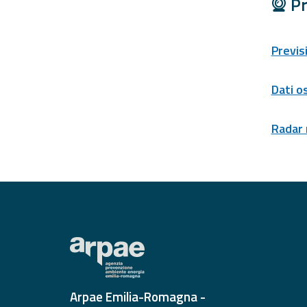
Pr
Previs
Dati o
Radar
Arpae Emilia-Romagna -