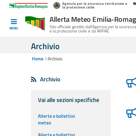
Agenzia per la sicurezza territoriale e
Home
Logo Regione Emilia-Romagna
la protezione civile
Allerta Meteo Emilia-Roma
Informati e
Sito ufficiale gestito dall'Agenzia per la sicurezza
MENU
e la protezione civile e da ARPAE
preparati
Archivio
Home
Archivio
Allerte E
List
Bollettini
Archivio
Allerte e
Bollettini
Meteo
Vai alle sezioni specifiche
Allerte e
Allerte e bollettini
Bollettini
meteo
Valanghe
Allerte e bollettini