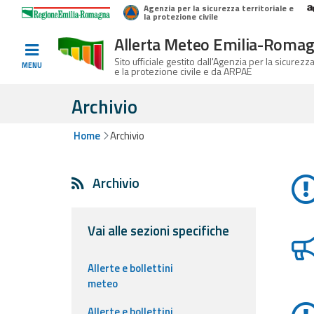
Agenzia per la sicurezza territoriale e
Home
Logo Regione Emilia-Romagna
la protezione civile
Allerta Meteo Emilia-Roma
Informati e
Sito ufficiale gestito dall'Agenzia per la sicurezza
MENU
e la protezione civile e da ARPAE
preparati
Archivio
Home
Archivio
Allerte E
List
Bollettini
Archivio
Allerte e
Bollettini
Meteo
Vai alle sezioni specifiche
Allerte e
Allerte e bollettini
Bollettini
meteo
Valanghe
Allerte e bollettini