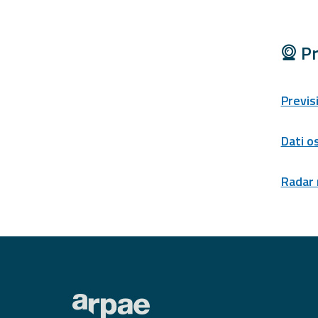
Pr
Previs
Dati o
Radar