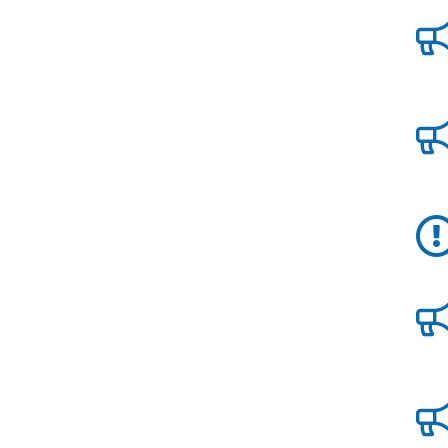
Report
Aggiornamenti
Tutte le novità
pubblicate su Allerta
Meteo
Informazioni
utili
Scopri tutto sul sito e
sugli enti coinvolti
Domande
frequenti
Guida per gli
sviluppatori
Il progetto