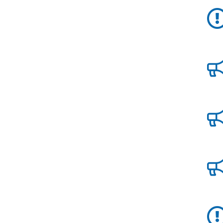
Report
Aggiornamenti
Tutte le novità
pubblicate su Allerta
Meteo
Informazioni
utili
Scopri tutto sul sito e
sugli enti coinvolti
Domande
frequenti
Guida per gli
sviluppatori
Il progetto