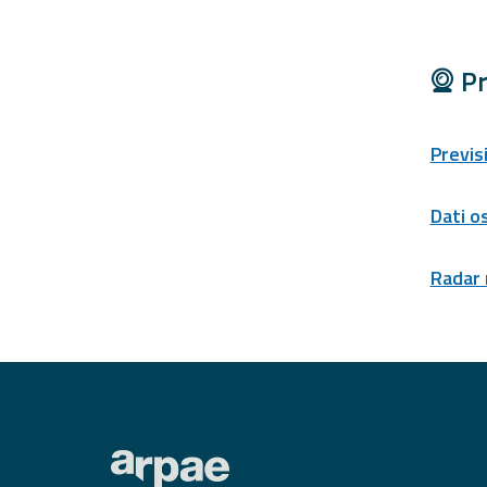
Pr
Previs
Dati o
Radar