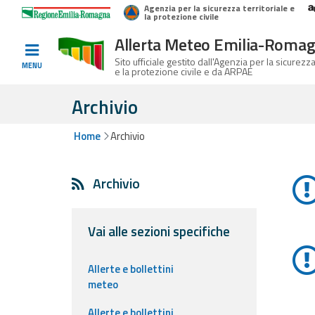
Agenzia per la sicurezza territoriale e
Home
Logo Regione Emilia-Romagna
la protezione civile
Allerta Meteo Emilia-Roma
Informati e
Sito ufficiale gestito dall'Agenzia per la sicurezza
MENU
e la protezione civile e da ARPAE
preparati
Archivio
Home
Archivio
Allerte E
List
Bollettini
Archivio
Allerte e
Bollettini
Meteo
Vai alle sezioni specifiche
Allerte e
Allerte e bollettini
Bollettini
meteo
Valanghe
Allerte e bollettini