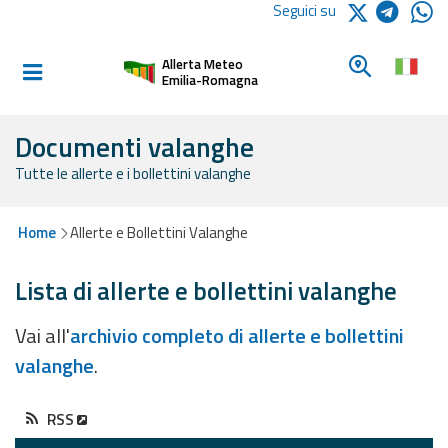
Logo Arpae
Seguici su
Home
Cerca un c
Allerta Meteo
Informati e
Emilia-Romagna
preparati
Documenti valanghe
Tutte le allerte e i bollettini valanghe
Allerte E
Bollettini
Home
Allerte e Bollettini Valanghe
Allerte e
Bollettini
Lista di allerte e bollettini valanghe
Meteo
Vai all'
archivio completo di allerte e bollettini
Allerte e
valanghe
.
Bollettini
Valanghe
RSS
Monitoraggio