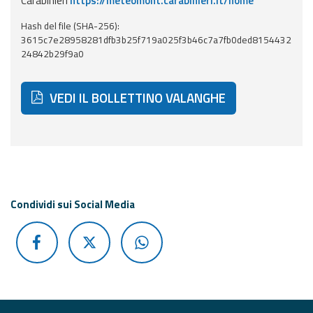
Carabinieri
https://meteomont.carabinieri.it/home
Aggiornamenti
Hash del file (SHA-256):
3615c7e28958281dfb3b25f719a025f3b46c7a7fb0ded8154432
24842b29f9a0
Informazioni
utili
VEDI IL BOLLETTINO VALANGHE
Domande
frequenti
Guida per gli
sviluppatori
Condividi sui Social Media
Il progetto
Allerta
Meteo
Emilia-
Romagna
Contatti