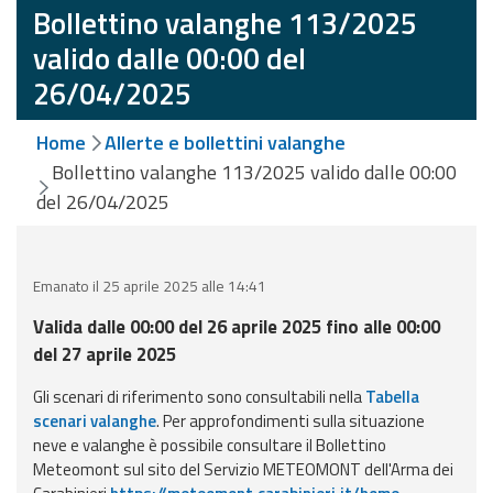
eventi
Bollettino valanghe 113/2025
valido dalle 00:00 del
Previsioni e dati
26/04/2025
Previsioni meteo e
Home
Allerte e bollettini valanghe
marine
Bollettino valanghe 113/2025 valido dalle 00:00
Dati osservati
del 26/04/2025
Radar meteo
Emanato il 25 aprile 2025 alle 14:41
Valida dalle 00:00 del 26 aprile 2025 fino alle 00:00
del 27 aprile 2025
Strumenti
Gli scenari di riferimento sono consultabili nella
Tabella
Operativi
scenari valanghe
. Per approfondimenti sulla situazione
neve e valanghe è possibile consultare il Bollettino
Meteomont sul sito del Servizio METEOMONT dell'Arma dei
Report