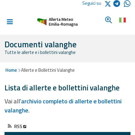
Logo Arpae
Seguici su
Home
Cerca un c
Allerta Meteo
Informati e
Emilia-Romagna
preparati
Documenti valanghe
Tutte le allerte e i bollettini valanghe
Allerte E
Bollettini
Home
Allerte e Bollettini Valanghe
Allerte e
Bollettini
Lista di allerte e bollettini valanghe
Meteo
Vai all'
archivio completo di allerte e bollettini
Allerte e
valanghe
.
Bollettini
Valanghe
RSS
Monitoraggio