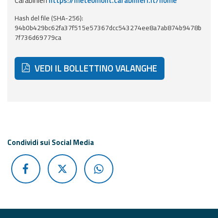
Carabinieri
https://meteomont.carabinieri.it/home
Aggiornamenti
Hash del file (SHA-256):
94b0b429bc62fa37f515e57367dcc543274ee8a7ab874b9478b
7f736d69779ca
Informazioni
utili
VEDI IL BOLLETTINO VALANGHE
Domande
frequenti
Guida per gli
sviluppatori
Condividi sui Social Media
Il progetto
Allerta
Meteo
Emilia-
Romagna
Contatti