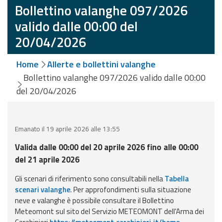
eventi
Bollettino valanghe 097/2026
valido dalle 00:00 del
Previsioni e dati
20/04/2026
Previsioni meteo e
Home
Allerte e bollettini valanghe
marine
Bollettino valanghe 097/2026 valido dalle 00:00
Dati osservati
del 20/04/2026
Radar meteo
Emanato il 19 aprile 2026 alle 13:55
Valida dalle 00:00 del 20 aprile 2026 fino alle 00:00
del 21 aprile 2026
Strumenti
Gli scenari di riferimento sono consultabili nella
Tabella
Operativi
scenari valanghe
. Per approfondimenti sulla situazione
neve e valanghe è possibile consultare il Bollettino
Meteomont sul sito del Servizio METEOMONT dell'Arma dei
Report