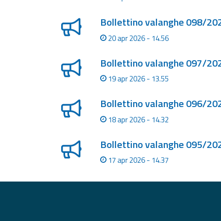
Bollettino valanghe 098/202
Report
20 apr 2026 - 14.56
Aggiornamenti
Tutte le novità
Bollettino valanghe 097/202
pubblicate su Allerta
Meteo
19 apr 2026 - 13.55
Informazioni
Bollettino valanghe 096/202
utili
18 apr 2026 - 14.32
Scopri tutto sul sito e
sugli enti coinvolti
Bollettino valanghe 095/202
Domande
frequenti
17 apr 2026 - 14.37
Guida per gli
sviluppatori
Il progetto