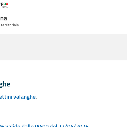
Logo Arpae
gna
 territoriale
nghe
lettini valanghe
.
6 valido dalle 00:00 del 27/04/2026