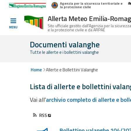
Agenzia per la sicurezza territoriale e
Home
Logo Regione Emilia-Romagna
la protezione civile
Allerta Meteo Emilia-Roma
Informati e
Sito ufficiale gestito dall'Agenzia per la sicurezza
MENU
e la protezione civile e da ARPAE
preparati
Documenti valanghe
Tutte le allerte e i bollettini valanghe
Allerte E
Bollettini
Home
Allerte e Bollettini Valanghe
Allerte e
Lista di allerte e bollettini vala
Bollettini
Meteo
Vai all'
archivio completo di allerte e bol
Allerte e
Bollettini
RSS
Lista degli ultimi aggiornamenti
Valanghe
Bollettino valanghe 104/202