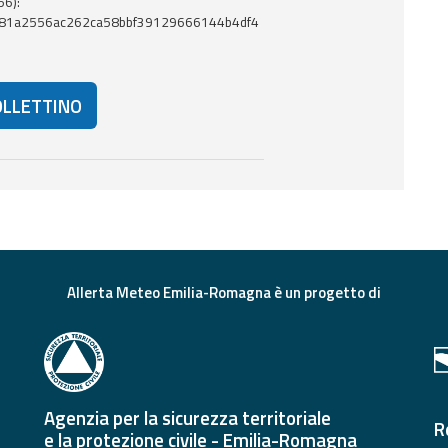
56):
81a2556ac262ca58bbf39129666144b4df4
OLLETTINO
eriori risorse e strumenti utili correlati a questo documento.
Allerta Meteo Emilia-Romagna è un progetto di
Agenzia per la sicurezza territoriale
R
e la protezione civile - Emilia-Romagna