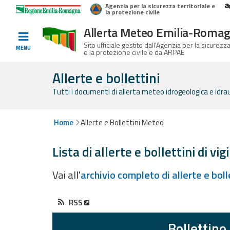
Agenzia per la sicurezza territoriale e
Home
Logo Regione Emilia-Romagna
la protezione civile
Allerta Meteo Emilia-Roma
Informati e
Sito ufficiale gestito dall'Agenzia per la sicurezza
MENU
e la protezione civile e da ARPAE
preparati
Allerte e bollettini
Tutti i documenti di allerta meteo idrogeologica e idrauli
Allerte E
Bollettini
Home
Allerte e Bollettini Meteo
Allerte e
Lista di allerte e bollettini di vig
Bollettini
Meteo
Vai all'
archivio completo di allerte e bol
Allerte e
Bollettini
RSS
Valanghe
Bollettino