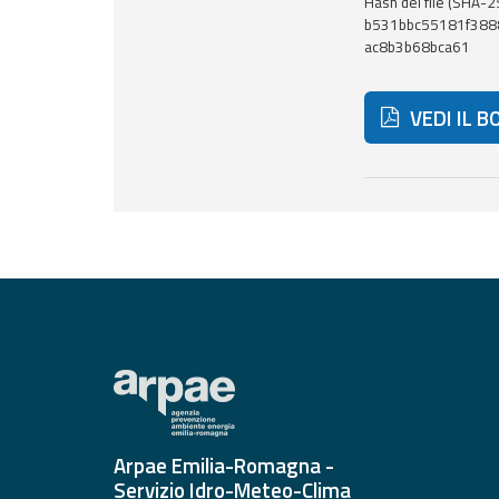
Hash del file (SHA-2
b531bbc55181f388
Report
ac8b3b68bca61
Aggiornamenti
VEDI IL B
Tutte le novità
pubblicate su Allerta
Meteo
Di seguito ult
Informazioni
utili
Scopri tutto sul sito e
sugli enti coinvolti
Domande
frequenti
Guida per gli
sviluppatori
Arpae Emilia-Romagna -
Il progetto
Servizio Idro-Meteo-Clima