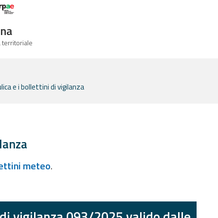
Logo Arpae
gna
 territoriale
ca e i bollettini di vigilanza
ilanza
lettini meteo
.
 di vigilanza 093/2025 valido dalle