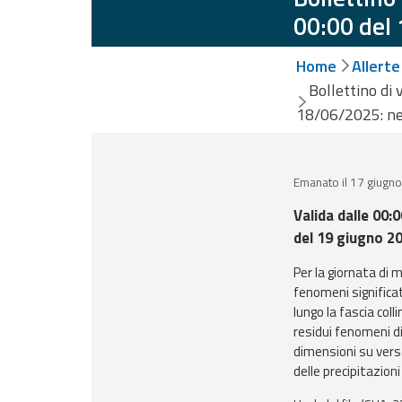
Monitoraggio
00:00 del
eventi
Aggiornamenti sugli
Home
Allerte
eventi in corso
Bollettino di 
Previsioni e
18/06/2025: ne
dati
Emanato il 17 giugn
Previsioni meteo e
marine
Valida dalle 00:
del 19 giugno 2
Dati osservati
Per la giornata di 
fenomeni significati
Radar meteo
lungo la fascia col
residui fenomeni di
dimensioni su versa
Strumenti
delle precipitazioni
Operativi