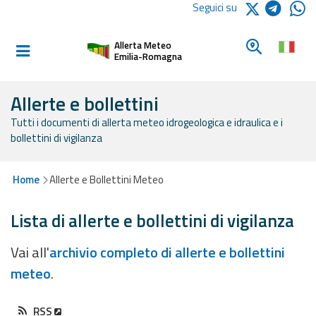
Logo Arpae
Seguici su
Home
Cerca un c
Allerta Meteo
Informati e
Emilia-Romagna
preparati
Allerte e bollettini
Tutti i documenti di allerta meteo idrogeologica e idraulica e i
Allerte E
bollettini di vigilanza
Bollettini
Allerte e
Home
Allerte e Bollettini Meteo
Bollettini
Meteo
Lista di allerte e bollettini di vigilanza
Allerte e
Vai all'
archivio completo di allerte e bollettini
Bollettini
meteo
.
Valanghe
Monitoraggio
RSS