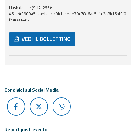
Hash del file (SHA-256):
Aggiornamenti
451e40909a5baaebdacfc0b1bbeee39c78a6ac5b1c2d8b15bf0f0
f64801482
Informazioni
utili
VEDI IL BOLLETTINO
Domande
frequenti
Di seguito ulteriori risorse e strumenti utili correlati 
Guida per gli
sviluppatori
Il progetto
Condividi sui Social Media
Allerta
Meteo
Emilia-
Romagna
Contatti
Report post-evento