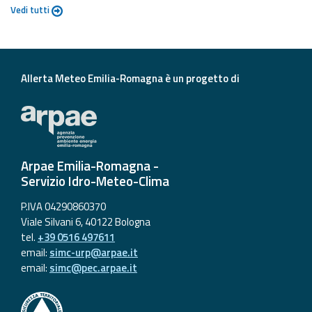
Vedi tutti
Allerta Meteo Emilia-Romagna è un progetto di
Arpae Emilia-Romagna -
Servizio Idro-Meteo-Clima
P.IVA 04290860370
Viale Silvani 6, 40122 Bologna
tel.
+39 0516 497611
email:
simc-urp@arpae.it
email:
simc@pec.arpae.it