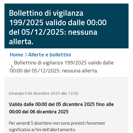
eventi
Bollettino di vigilanza
Previsioni e dati
199/2025 valido dalle 00:00
del 05/12/2025: nessuna
Previsioni meteo e
allerta.
marine
Dati osservati
Home
Allerte e bollettini
Bollettino di vigilanza 199/2025 valido dalle
Radar meteo
00:00 del 05/12/2025: nessuna allerta.
Emanato il 04 dicembre 2025 alle 12:50
Valida dalle 00:00 del 05 dicembre 2025 fino alle
Strumenti
00:00 del 06 dicembre 2025
Operativi
Per venerdì 5 dicembre non sono previsti fenomeni
Report
significativi ai fini dell'allertamento.