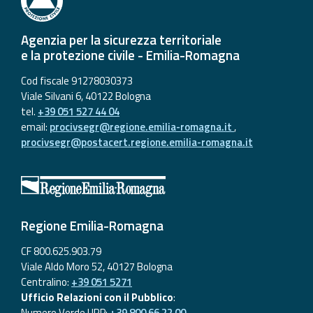
Agenzia per la sicurezza territoriale
e la protezione civile - Emilia-Romagna
Cod fiscale 91278030373
Viale Silvani 6, 40122 Bologna
tel.
+39 051 527 44 04
email:
procivsegr@regione.emilia-romagna.it
,
procivsegr@postacert.regione.emilia-romagna.it
Regione Emilia-Romagna
CF 800.625.903.79
Viale Aldo Moro 52, 40127 Bologna
Centralino:
+39 051 5271
Ufficio Relazioni con il Pubblico
:
Numero Verde URP:
+39 800 66 22 00
,