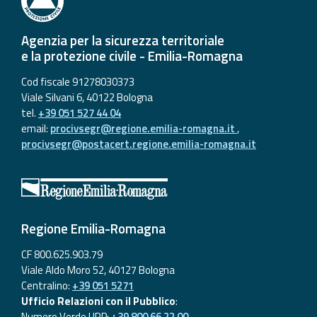
Agenzia per la sicurezza territoriale
e la protezione civile - Emilia-Romagna
Cod fiscale 91278030373
Viale Silvani 6, 40122 Bologna
tel.
+39 051 527 44 04
email:
procivsegr@regione.emilia-romagna.it
,
procivsegr@postacert.regione.emilia-romagna.it
Regione Emilia-Romagna
CF 800.625.903.79
Viale Aldo Moro 52, 40127 Bologna
Centralino:
+39 051 5271
Ufficio Relazioni con il Pubblico
:
Numero Verde URP:
+39 800 66 22 00
,