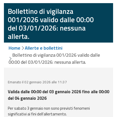
eventi
Bollettino di vigilanza
Previsioni e dati
001/2026 valido dalle 00:00
del 03/01/2026: nessuna
Previsioni meteo e
allerta.
marine
Dati osservati
Home
Allerte e bollettini
Bollettino di vigilanza 001/2026 valido dalle
Radar meteo
00:00 del 03/01/2026: nessuna allerta.
Emanato il 02 gennaio 2026 alle 11:37
Valida dalle 00:00 del 03 gennaio 2026 fino alle 00:00
Strumenti
del 04 gennaio 2026
Operativi
Per sabato 3 gennaio non sono previsti fenomeni
Report
significativi ai fini dell'allertamento.