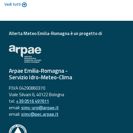
Vedi tutti
Allerta Meteo Emilia-Romagna è un progetto di
Arpae Emilia-Romagna -
Servizio Idro-Meteo-Clima
P.IVA 04290860370
Viale Silvani 6, 40122 Bologna
tel.
+39 0516 497611
email:
simc-urp@arpae.it
email:
simc@pec.arpae.it