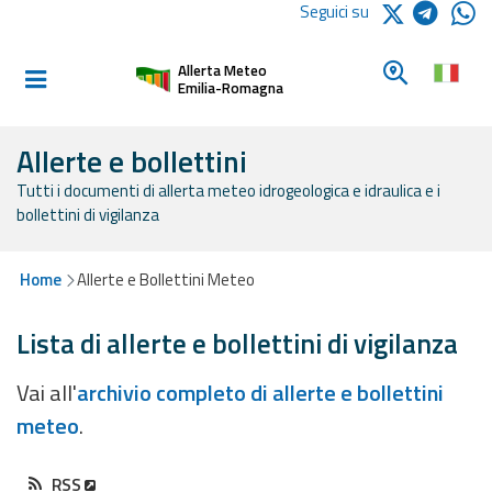
Logo Arpae
Seguici su
Home
Cerca un c
Allerta Meteo
Informati e
Emilia-Romagna
preparati
Allerte e bollettini
Tutti i documenti di allerta meteo idrogeologica e idraulica e i
Allerte E
bollettini di vigilanza
Bollettini
Allerte e
Home
Allerte e Bollettini Meteo
Bollettini
Meteo
Lista di allerte e bollettini di vigilanza
Allerte e
Vai all'
archivio completo di allerte e bollettini
Bollettini
meteo
.
Valanghe
Monitoraggio
RSS