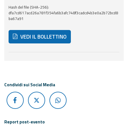
Hash del file (SHA-256):
Aggiornamenti
dfa7cd617acd26a781f354fa6b3afc748f3cadcd4b3e0a2b72bcd8
ba67a91
Informazioni
utili
VEDI IL BOLLETTINO
Domande
frequenti
Di seguito ulteriori risorse e strumenti utili correlati 
Guida per gli
sviluppatori
Il progetto
Condividi sui Social Media
Allerta
Meteo
Emilia-
Romagna
Contatti
Report post-evento