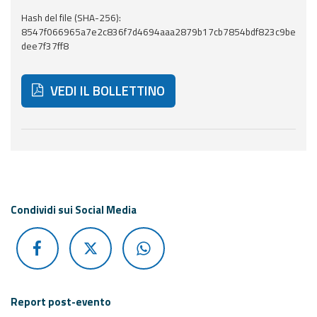
Hash del file (SHA-256):
Aggiornamenti
8547f066965a7e2c836f7d4694aaa2879b17cb7854bdf823c9be
dee7f37ff8
Informazioni
utili
VEDI IL BOLLETTINO
Domande
frequenti
Di seguito ulteriori risorse e strumenti utili correlati 
Guida per gli
sviluppatori
Il progetto
Condividi sui Social Media
Allerta
Meteo
Emilia-
Romagna
Contatti
Report post-evento