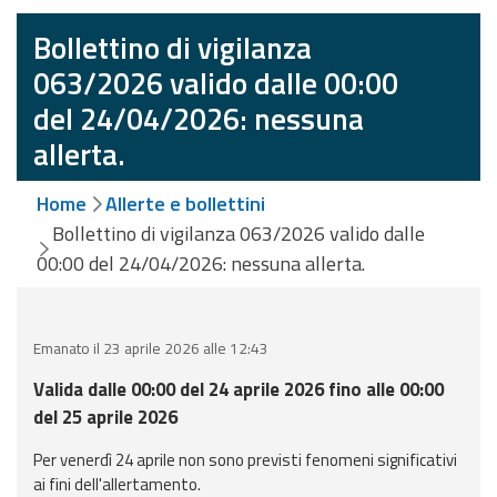
eventi
Bollettino di vigilanza
Previsioni e dati
063/2026 valido dalle 00:00
del 24/04/2026: nessuna
Previsioni meteo e
allerta.
marine
Dati osservati
Home
Allerte e bollettini
Bollettino di vigilanza 063/2026 valido dalle
Radar meteo
00:00 del 24/04/2026: nessuna allerta.
Emanato il 23 aprile 2026 alle 12:43
Valida dalle 00:00 del 24 aprile 2026 fino alle 00:00
Strumenti
del 25 aprile 2026
Operativi
Per venerdì 24 aprile non sono previsti fenomeni significativi
Report
ai fini dell'allertamento.