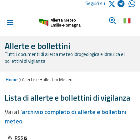
Logo Arpae
Seguici su
Home
Cerca un c
Allerta Meteo
Informati e
Emilia-Romagna
preparati
Allerte e bollettini
Tutti i documenti di allerta meteo idrogeologica e idraulica e i
Allerte E
bollettini di vigilanza
Bollettini
Allerte e
Home
Allerte e Bollettini Meteo
Bollettini
Meteo
Lista di allerte e bollettini di vigilanza
Allerte e
Vai all'
archivio completo di allerte e bollettini
Bollettini
meteo
.
Valanghe
Monitoraggio
RSS