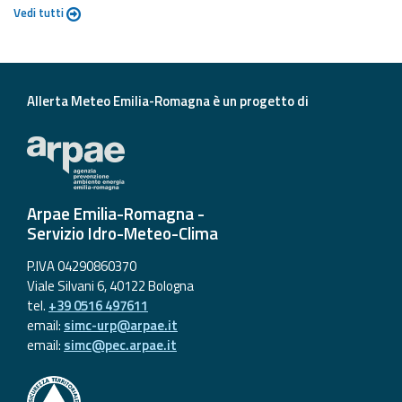
Vedi tutti
Allerta Meteo Emilia-Romagna è un progetto di
Arpae Emilia-Romagna -
Servizio Idro-Meteo-Clima
P.IVA 04290860370
Viale Silvani 6, 40122 Bologna
tel.
+39 0516 497611
email:
simc-urp@arpae.it
email:
simc@pec.arpae.it