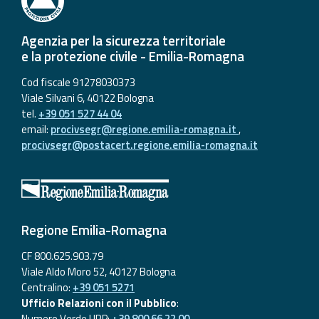
Agenzia per la sicurezza territoriale
e la protezione civile - Emilia-Romagna
Cod fiscale 91278030373
Viale Silvani 6, 40122 Bologna
tel.
+39 051 527 44 04
email:
procivsegr@regione.emilia-romagna.it
,
procivsegr@postacert.regione.emilia-romagna.it
Regione Emilia-Romagna
CF 800.625.903.79
Viale Aldo Moro 52, 40127 Bologna
Centralino:
+39 051 5271
Ufficio Relazioni con il Pubblico
:
Numero Verde URP:
+39 800 66 22 00
,