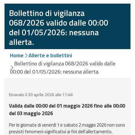
eventi
Bollettino di vigilanza
Previsioni e dati
068/2026 valido dalle 00:00
del 01/05/2026: nessuna
Previsioni meteo e
allerta.
marine
Dati osservati
Home
Allerte e bollettini
Bollettino di vigilanza 068/2026 valido dalle
Radar meteo
00:00 del 01/05/2026: nessuna allerta.
Emanato il 30 aprile 2026 alle 11:46
Valida dalle 00:00 del 01 maggio 2026 fino alle 00:00
Strumenti
del 03 maggio 2026
Operativi
Per le giornate di venerdì 1 e sabato 2 maggio 2026 non sono
Report
previsti fenomeni significativi ai fini dell'allertamento.