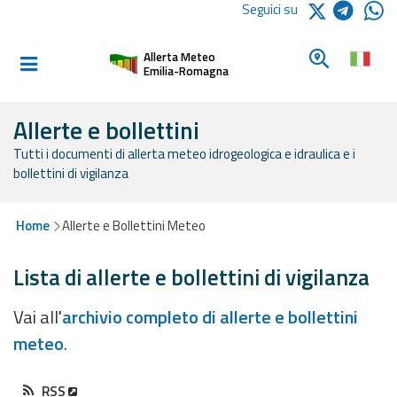
Logo Arpae
Seguici su
Home
Cerca un c
Allerta Meteo
Informati e
Emilia-Romagna
preparati
Allerte e bollettini
Tutti i documenti di allerta meteo idrogeologica e idraulica e i
Allerte E
bollettini di vigilanza
Bollettini
Allerte e
Home
Allerte e Bollettini Meteo
Bollettini
Meteo
Lista di allerte e bollettini di vigilanza
Allerte e
Vai all'
archivio completo di allerte e bollettini
Bollettini
meteo
.
Valanghe
Monitoraggio
RSS