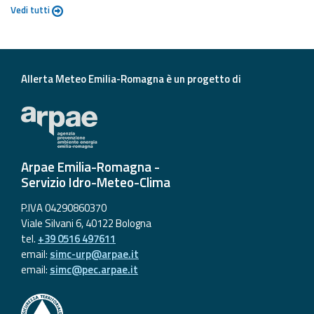
Vedi tutti
Allerta Meteo Emilia-Romagna è un progetto di
Arpae Emilia-Romagna -
Servizio Idro-Meteo-Clima
P.IVA 04290860370
Viale Silvani 6, 40122 Bologna
tel.
+39 0516 497611
email:
simc-urp@arpae.it
email:
simc@pec.arpae.it