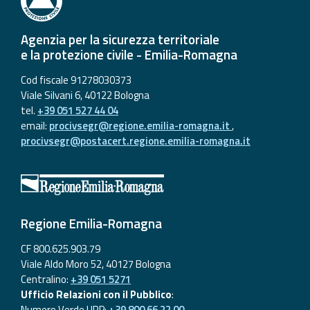
Agenzia per la sicurezza territoriale
e la protezione civile - Emilia-Romagna
Cod fiscale 91278030373
Viale Silvani 6, 40122 Bologna
tel.
+39 051 527 44 04
email:
procivsegr@regione.emilia-romagna.it
,
procivsegr@postacert.regione.emilia-romagna.it
Regione Emilia-Romagna
CF 800.625.903.79
Viale Aldo Moro 52, 40127 Bologna
Centralino:
+39 051 5271
Ufficio Relazioni con il Pubblico
:
Numero Verde URP:
+39 800 66 22 00
,