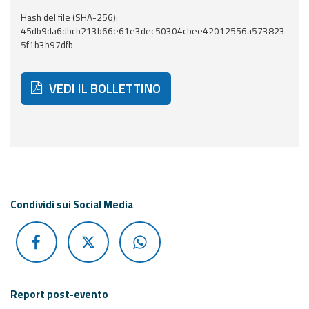
Hash del file (SHA-256):
Aggiornamenti
45db9da6dbcb213b66e61e3dec50304cbee42012556a573823
5f1b3b97dfb
Informazioni
utili
VEDI IL BOLLETTINO
Domande
frequenti
Di seguito ulteriori risorse e strumenti utili correlati 
Guida per gli
sviluppatori
Il progetto
Condividi sui Social Media
Allerta
Meteo
Emilia-
Romagna
Contatti
Report post-evento