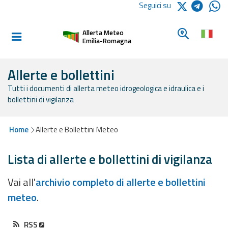
Logo Arpae
Seguici su
Home
Cerca un c
Allerta Meteo
Informati e
Emilia-Romagna
preparati
Allerte e bollettini
Tutti i documenti di allerta meteo idrogeologica e idraulica e i
Allerte E
bollettini di vigilanza
Bollettini
Allerte e
Home
Allerte e Bollettini Meteo
Bollettini
Meteo
Lista di allerte e bollettini di vigilanza
Allerte e
Vai all'
archivio completo di allerte e bollettini
Bollettini
meteo
.
Valanghe
Monitoraggio
RSS