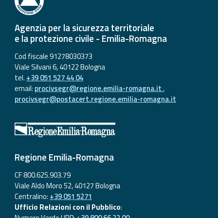
Agenzia per la sicurezza territoriale
e la protezione civile - Emilia-Romagna
Cod fiscale 91278030373
Viale Silvani 6, 40122 Bologna
tel.
+39 051 527 44 04
email:
procivsegr@regione.emilia-romagna.it
,
procivsegr@postacert.regione.emilia-romagna.it
Regione Emilia-Romagna
CF 800.625.903.79
Viale Aldo Moro 52, 40127 Bologna
Centralino:
+39 051 5271
Ufficio Relazioni con il Pubblico
:
Numero Verde URP:
+39 800 66 22 00
,