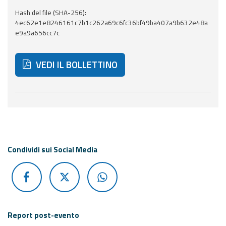
Hash del file (SHA-256):
Aggiornamenti
4ec62e1e8246161c7b1c262a69c6fc36bf49ba407a9b632e48a
e9a9a656cc7c
Informazioni
utili
VEDI IL BOLLETTINO
Domande
frequenti
Di seguito ulteriori risorse e strumenti utili correlati 
Guida per gli
sviluppatori
Il progetto
Condividi sui Social Media
Allerta
Meteo
Emilia-
Romagna
Contatti
Report post-evento