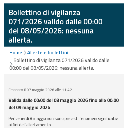
eventi
Bollettino di vigilanza
Previsioni e dati
071/2026 valido dalle 00:00
del 08/05/2026: nessuna
Previsioni meteo e
allerta.
marine
Dati osservati
Home
Allerte e bollettini
Bollettino di vigilanza 071/2026 valido dalle
Radar meteo
00:00 del 08/05/2026: nessuna allerta.
Emanato il 07 maggio 2026 alle 11:42
Valida dalle 00:00 del 08 maggio 2026 fino alle 00:00
Strumenti
del 09 maggio 2026
Operativi
Per venerdì 8 maggio non sono previsti fenomeni significativi
Report
ai fini dell'allertamento.