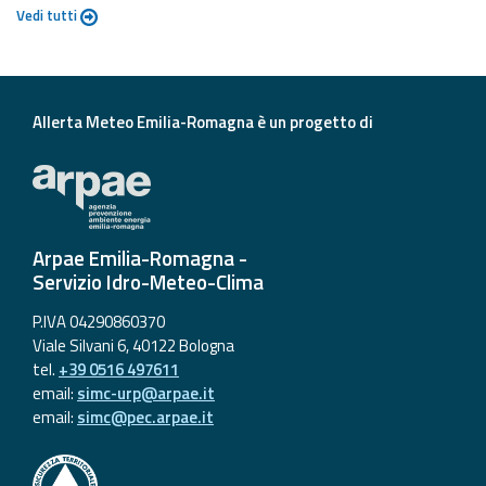
Vedi tutti
Allerta Meteo Emilia-Romagna è un progetto di
Arpae Emilia-Romagna -
Servizio Idro-Meteo-Clima
P.IVA 04290860370
Viale Silvani 6, 40122 Bologna
tel.
+39 0516 497611
email:
simc-urp@arpae.it
email:
simc@pec.arpae.it