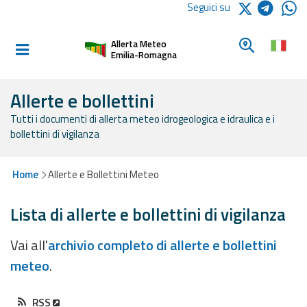
Logo Arpae
Seguici su
Home
Cerca un c
Allerta Meteo
Informati e
Emilia-Romagna
preparati
Allerte e bollettini
Tutti i documenti di allerta meteo idrogeologica e idraulica e i
Allerte E
bollettini di vigilanza
Bollettini
Allerte e
Home
Allerte e Bollettini Meteo
Bollettini
Meteo
Lista di allerte e bollettini di vigilanza
Allerte e
Vai all'
archivio completo di allerte e bollettini
Bollettini
meteo
.
Valanghe
Monitoraggio
RSS