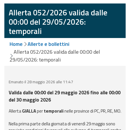
eventi
Allerta 052/2026 valida dalle
Previsioni e dati
00:00 del 29/05/2026:
temporali
Previsioni meteo e
marine
Home
Allerte e bollettini
Allerta 052/2026 valida dalle 00:00 del
Dati osservati
29/05/2026: temporali
Radar meteo
Emanato il 28 maggio 2026 alle 11:47
Valida dalle 00:00 del 29 maggio 2026 fino alle 00:00
del 30 maggio 2026
Strumenti
Operativi
Allerta
GIALLA
per
temporali
nelle province di PC, PR, RE, MO.
Nella prima parte della giornata di venerdì 29 maggio sono
Report