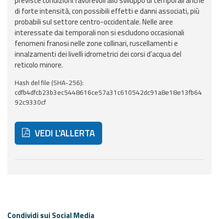
previste condizioni favorevoli allo sviluppo di temporali anche
di forte intensità, con possibili effetti e danni associati, più
Aggiornamenti
probabili sul settore centro-occidentale. Nelle aree
interessate dai temporali non si escludono occasionali
fenomeni franosi nelle zone collinari, ruscellamenti e
Informazioni
innalzamenti dei livelli idrometrici dei corsi d’acqua del
utili
reticolo minore.
Domande
Hash del file (SHA-256):
frequenti
cdfb4dfcb23b3ec5448616ce57a31c610542dc91a8e18e13fb64
92c9330cf
Guida per gli
sviluppatori
VEDI L'ALLERTA
Il progetto
Allerta
Meteo
Di seguito ulteriori risorse e strumenti utili correlati 
Emilia-
Romagna
Contatti
Condividi sui Social Media