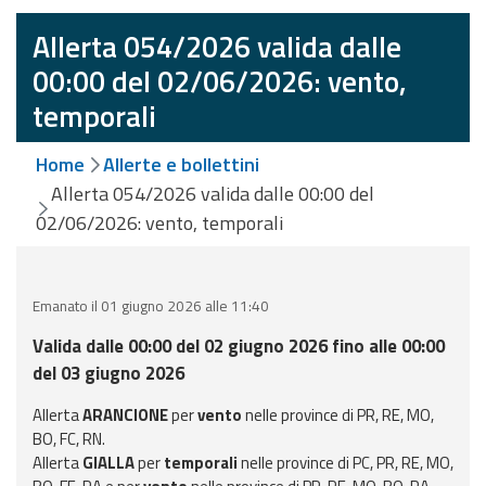
eventi
Allerta 054/2026 valida dalle
Previsioni e dati
00:00 del 02/06/2026: vento,
temporali
Previsioni meteo e
marine
Home
Allerte e bollettini
Allerta 054/2026 valida dalle 00:00 del
Dati osservati
02/06/2026: vento, temporali
Radar meteo
Emanato il 01 giugno 2026 alle 11:40
Valida dalle 00:00 del 02 giugno 2026 fino alle 00:00
del 03 giugno 2026
Strumenti
Operativi
Allerta
ARANCIONE
per
vento
nelle province di PR, RE, MO,
BO, FC, RN.
Allerta
GIALLA
per
temporali
nelle province di PC, PR, RE, MO,
Report