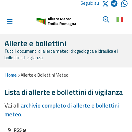
Logo Arpae
Seguici su
Home
Cerca un c
Allerta Meteo
Informati e
Emilia-Romagna
preparati
Allerte e bollettini
Tutti i documenti di allerta meteo idrogeologica e idraulica e i
Allerte E
bollettini di vigilanza
Bollettini
Allerte e
Home
Allerte e Bollettini Meteo
Bollettini
Meteo
Lista di allerte e bollettini di vigilanza
Allerte e
Vai all'
archivio completo di allerte e bollettini
Bollettini
meteo
.
Valanghe
Monitoraggio
RSS