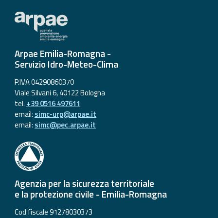
Arpae Emilia-Romagna -
Servizio Idro-Meteo-Clima
P.IVA 04290860370
Viale Silvani 6, 40122 Bologna
tel.
+39 0516 497611
email:
simc-urp@arpae.it
email:
simc@pec.arpae.it
Agenzia per la sicurezza territoriale
e la protezione civile - Emilia-Romagna
Cod fiscale 91278030373