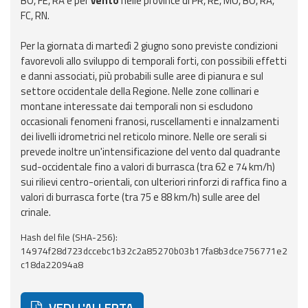
BO, FE, RA e per
vento
nelle province di PR, RE, MO, BO, RA,
FC, RN.
Aggiornamenti
Per la giornata di martedì 2 giugno sono previste condizioni
favorevoli allo sviluppo di temporali forti, con possibili effetti
Informazioni
e danni associati, più probabili sulle aree di pianura e sul
utili
settore occidentale della Regione. Nelle zone collinari e
montane interessate dai temporali non si escludono
Domande
occasionali fenomeni franosi, ruscellamenti e innalzamenti
frequenti
dei livelli idrometrici nel reticolo minore. Nelle ore serali si
prevede inoltre un'intensificazione del vento dal quadrante
Guida per gli
sud-occidentale fino a valori di burrasca (tra 62 e 74 km/h)
sviluppatori
sui rilievi centro-orientali, con ulteriori rinforzi di raffica fino a
valori di burrasca forte (tra 75 e 88 km/h) sulle aree del
Il progetto
crinale.
Allerta
Meteo
Hash del file (SHA-256):
Emilia-
14974f28d723dccebc1b32c2a85270b03b17fa8b3dce756771e2
Romagna
c18da22094a8
Contatti