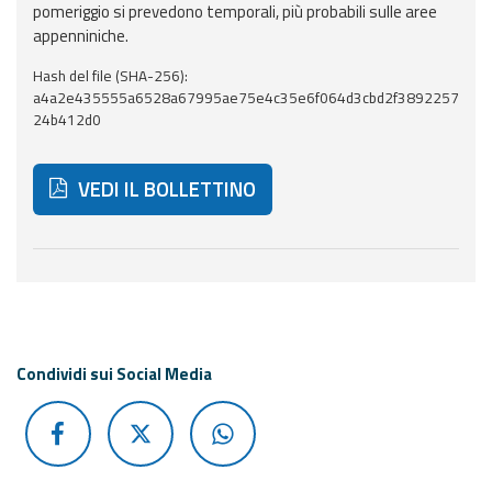
pomeriggio si prevedono temporali, più probabili sulle aree
appenniniche.
Aggiornamenti
Hash del file (SHA-256):
Informazioni
a4a2e435555a6528a67995ae75e4c35e6f064d3cbd2f3892257
24b412d0
utili
Domande
VEDI IL BOLLETTINO
frequenti
Guida per gli
sviluppatori
Di seguito ulteriori risorse e strumenti utili correlati 
Il progetto
Allerta
Meteo
Condividi sui Social Media
Emilia-
Romagna
Contatti