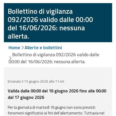
eventi
Bollettino di vigilanza
Previsioni e dati
092/2026 valido dalle 00:00
del 16/06/2026: nessuna
Previsioni meteo e
allerta.
marine
Dati osservati
Home
Allerte e bollettini
Bollettino di vigilanza 092/2026 valido dalle
Radar meteo
00:00 del 16/06/2026: nessuna allerta.
Emanato il 15 giugno 2026 alle 11:40
Valida dalle 00:00 del 16 giugno 2026 fino alle 00:00
Strumenti
del 17 giugno 2026
Operativi
Per la giornata di martedì 16 giugno non sono previsti
Report
fenomeni significativi ai fini dell'allertamento. Tuttavia nel