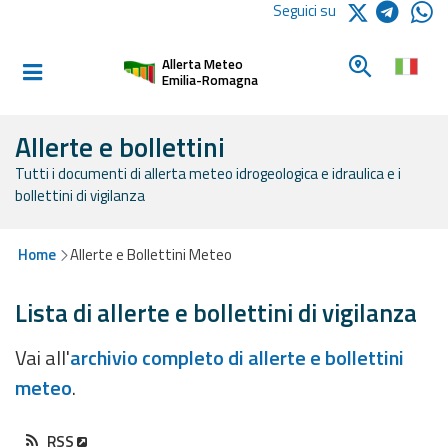
Logo Arpae
Seguici su
Home
Cerca un c
Allerta Meteo
Informati e
Emilia-Romagna
preparati
Allerte e bollettini
Tutti i documenti di allerta meteo idrogeologica e idraulica e i
Allerte E
bollettini di vigilanza
Bollettini
Allerte e
Home
Allerte e Bollettini Meteo
Bollettini
Meteo
Lista di allerte e bollettini di vigilanza
Allerte e
Vai all'
archivio completo di allerte e bollettini
Bollettini
meteo
.
Valanghe
Monitoraggio
RSS