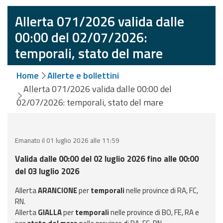
eventi
Allerta 071/2026 valida dalle
Previsioni e dati
00:00 del 02/07/2026:
temporali, stato del mare
Previsioni meteo e
marine
Home
Allerte e bollettini
Allerta 071/2026 valida dalle 00:00 del
Dati osservati
02/07/2026: temporali, stato del mare
Radar meteo
Emanato il 01 luglio 2026 alle 11:59
Valida dalle 00:00 del 02 luglio 2026 fino alle 00:00
del 03 luglio 2026
Strumenti
Operativi
Allerta
ARANCIONE
per
temporali
nelle province di RA, FC,
RN.
Allerta
GIALLA
per
temporali
nelle province di BO, FE, RA e
Report