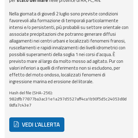
per
stato del mare
nelle province di RA, FC, RN.
Aggiornamenti
Nella giornata di giovedì 2 luglio sono previste condizioni
favorevoli alla formazione di temporali particolarmente
intensi e/o persistenti, più probabili su settore orientale con
Informazioni
associate precipitazioni che potranno generare diffusi
utili
allagamenti nei centri urbani e localizzati fenomeni franosi,
ruscellamenti e rapidi innalzamenti dei livelli idrometrici con
Domande
possibili superamenti della soglia 1 nei corsi d’acqua. È
frequenti
previsto mare al largo da molto mosso ad agitato. Pur con
valori inferiori a quelli di riferimento non si escludono, per
Guida per gli
effetto del moto ondoso, localizzati fenomeni di
sviluppatori
ingressione marina ed erosione del litorale.
Il progetto
Hash del file (SHA-256):
Allerta
982dfb77877ba3ac31e1a297d5527aff4ca1b90f5d5c24053d8d
Meteo
8dfa7c43e7
Emilia-
Romagna
VEDI L'ALLERTA
Contatti