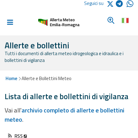
Logo Arpae
Seguici su
Home
Cerca un c
Allerta Meteo
Informati e
Emilia-Romagna
preparati
Allerte e bollettini
Tutti i documenti di allerta meteo idrogeologica e idraulica e i
Allerte E
bollettini di vigilanza
Bollettini
Allerte e
Home
Allerte e Bollettini Meteo
Bollettini
Meteo
Lista di allerte e bollettini di vigilanza
Allerte e
Vai all'
archivio completo di allerte e bollettini
Bollettini
meteo
.
Valanghe
Monitoraggio
RSS