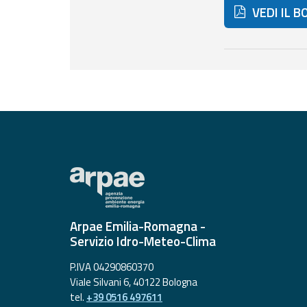
VEDI IL B
Report
Aggiornamenti
Di seguito ult
Tutte le novità
pubblicate su Allerta
Meteo
Informazioni
utili
Scopri tutto sul sito e
sugli enti coinvolti
Domande
frequenti
Arpae Emilia-Romagna -
Servizio Idro-Meteo-Clima
Guida per gli
sviluppatori
P.IVA 04290860370
Viale Silvani 6, 40122 Bologna
Il progetto
tel.
+39 0516 497611