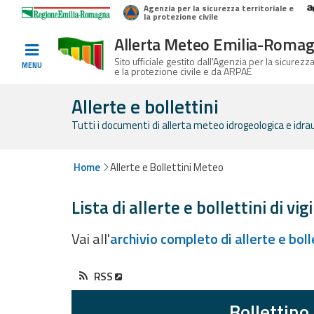
Agenzia per la sicurezza territoriale e
Home
Logo Regione Emilia-Romagna
la protezione civile
Allerta Meteo Emilia-Roma
Informati e
Sito ufficiale gestito dall'Agenzia per la sicurezza
MENU
e la protezione civile e da ARPAE
preparati
Allerte e bollettini
Tutti i documenti di allerta meteo idrogeologica e idrauli
Allerte E
Bollettini
Home
Allerte e Bollettini Meteo
Allerte e
Lista di allerte e bollettini di vig
Bollettini
Meteo
Vai all'
archivio completo di allerte e bol
Allerte e
Bollettini
RSS
Valanghe
Bollettino