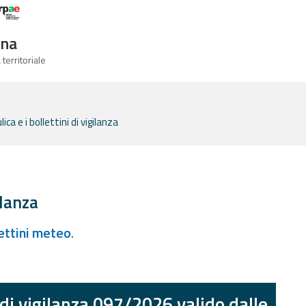
Logo Arpae
gna
 territoriale
ca e i bollettini di vigilanza
ilanza
lettini meteo
.
 di vigilanza 097/2026 valido dalle