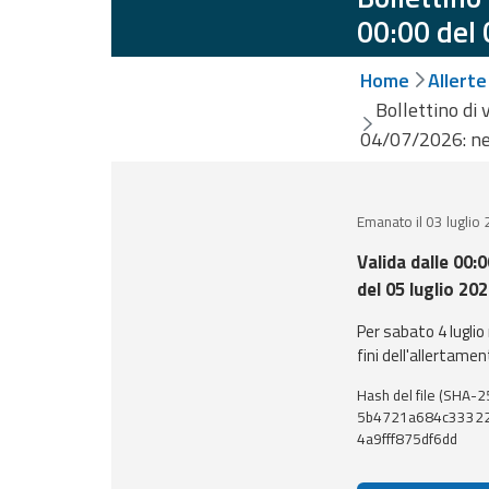
Monitoraggio
00:00 del
eventi
Aggiornamenti sugli
Home
Allerte
eventi in corso
Bollettino di 
Previsioni e
04/07/2026: ne
dati
Emanato il 03 luglio
Previsioni meteo e
marine
Valida dalle 00:0
del 05 luglio 20
Dati osservati
Per sabato 4 luglio
fini dell'allertamen
Radar meteo
Hash del file (SHA-2
5b4721a684c33322
Strumenti
4a9fff875df6dd
Operativi