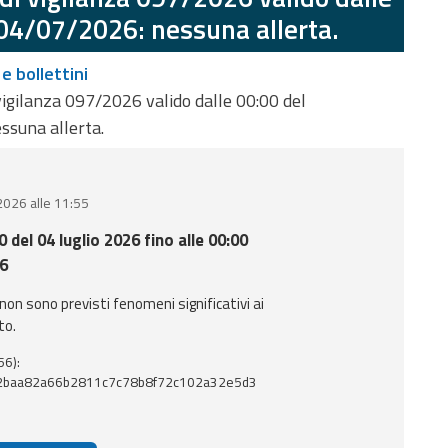
 04/07/2026: nessuna allerta.
 e bollettini
vigilanza 097/2026 valido dalle 00:00 del
ssuna allerta.
 2026 alle 11:55
0 del 04 luglio 2026 fino alle 00:00
26
 non sono previsti fenomeni significativi ai
to.
56):
baa82a66b2811c7c78b8f72c102a32e5d3