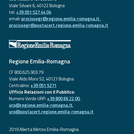
Viale Silvani 6, 40122 Bologna
tel.
+39 051 527 44 04
email:
procivsegr@regione.emilia-romagna.it
,
procivsegr@postacert.regione.emilia-romagna.it
Regione Emilia-Romagna
CF 800.625.903.79
Viale Aldo Moro 52, 40127 Bologna
Centralino:
+39 051 5271
Ufficio Relazioni con il Pubblico
:
Numero Verde URP:
+39 800 66 22 00
,
urp@regione.emilia-romagna.it
,
urp@postacert.regione.emilia-romagna.it
2019 Allerta Meteo Emilia-Romagna