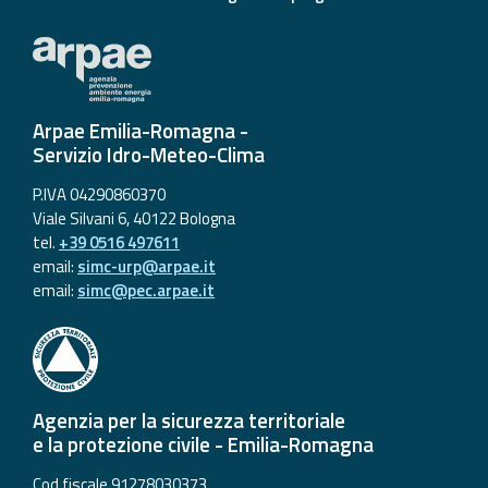
Arpae Emilia-Romagna -
Servizio Idro-Meteo-Clima
P.IVA 04290860370
Viale Silvani 6, 40122 Bologna
tel.
+39 0516 497611
email:
simc-urp@arpae.it
email:
simc@pec.arpae.it
Agenzia per la sicurezza territoriale
e la protezione civile - Emilia-Romagna
Cod fiscale 91278030373