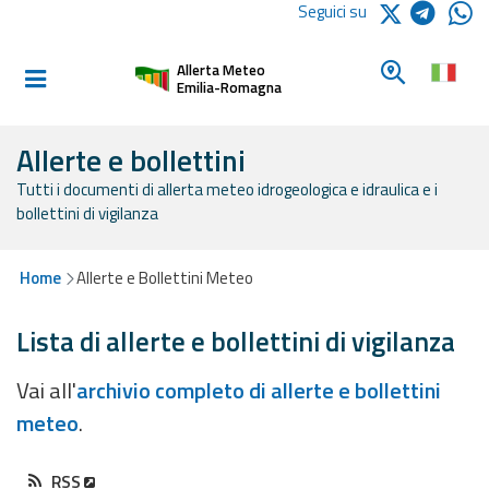
Logo Arpae
Seguici su
Home
Cerca un c
Allerta Meteo
Informati e
Emilia-Romagna
preparati
Allerte e bollettini
Tutti i documenti di allerta meteo idrogeologica e idraulica e i
Allerte E
bollettini di vigilanza
Bollettini
Allerte e
Home
Allerte e Bollettini Meteo
Bollettini
Meteo
Lista di allerte e bollettini di vigilanza
Allerte e
Vai all'
archivio completo di allerte e bollettini
Bollettini
meteo
.
Valanghe
Monitoraggio
RSS