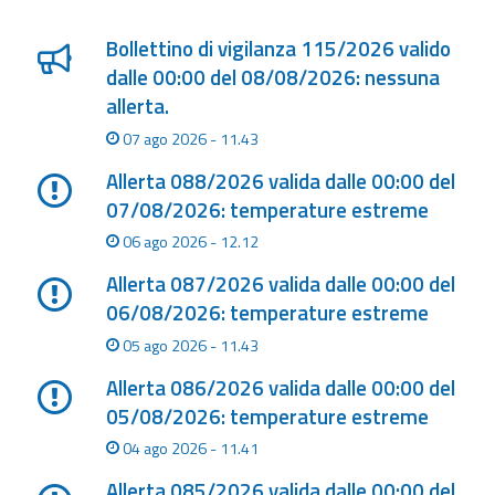
Lista degli ultimi aggiornamenti
eventi
Bollettino di vigilanza 115/2026 valido
Previsioni e dati
dalle 00:00 del 08/08/2026: nessuna
allerta.
Previsioni meteo e
07 ago 2026 - 11.43
marine
Allerta 088/2026 valida dalle 00:00 del
Dati osservati
07/08/2026: temperature estreme
06 ago 2026 - 12.12
Radar meteo
Allerta 087/2026 valida dalle 00:00 del
06/08/2026: temperature estreme
05 ago 2026 - 11.43
Allerta 086/2026 valida dalle 00:00 del
Strumenti
05/08/2026: temperature estreme
Operativi
04 ago 2026 - 11.41
Report
Allerta 085/2026 valida dalle 00:00 del